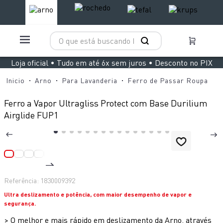
O que está buscando hoje?
TERMOS MAIS BUSCADOS
Loja oficial • Tudo em até 6x sem juros • Desconto no PIX
1
º
aspirador x clean 4
Arno
Para Lavanderia
Ferro de Passar Roupa
2
º
air fryer arno easy fry extra superfície
Ferro a Vapor Ultragliss Protect com Base Durilium
3
º
duo power
Airglide FUP1
4
º
panelas pressão
5
º
rochedo natural stone
6
º
aspirador x-force 9 60
7
º
jogo panelas rochedo stone pro
Referência
:
1830009392
Ultra deslizamento e potência, com maior desempenho de vapor e
8
º
vaporizador pure pop
segurança.
9
º
clipso vermelha
>
O melhor e mais rápido em deslizamento da Arno, através