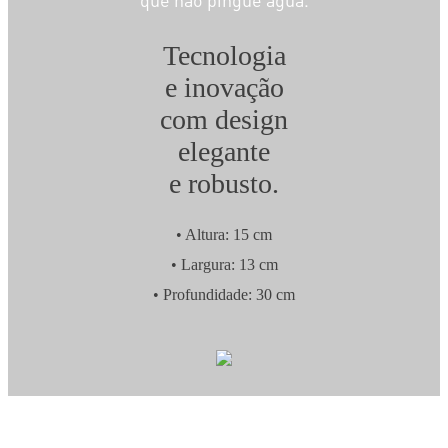
que não pingue água.
Tecnologia
e inovação
com design
elegante
e robusto.
• Altura: 15 cm
• Largura: 13 cm
• Profundidade: 30 cm