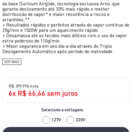
da base Durilium Airglide, tecnologia exclusiva Arno, que
10
º
lightmix
garante deslizamento até 33% mais rápido e melhor
distribuição de vapor* e maior resistência a riscos e
arranhões.**
>
Resultados rápidos e perfeitos através do vapor contínuo de
25g/min e 1520W para um aquecimento rápido.
>
Desamassa até os tecidos mais difíceis com o uso do vapor
extra poderoso de 110g/min.
>
Maior segurança em seu dia-a-dia através do Triplo
Desligamento Automático após período de inatividade.
VER MAIS
R$
399
,
99
à vista
6
x
R$
66
,
66
sem juros
127V
220V