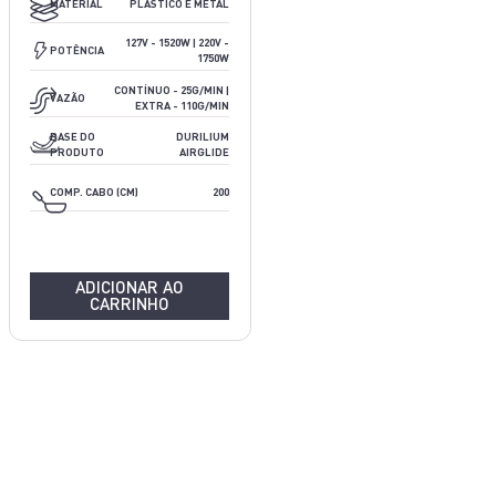
MATERIAL
PLÁSTICO E METAL
1520W
127V - 1520W | 220V -
POTÊNCIA
1750W
N/A
CONTÍNUO - 25G/MIN |
VAZÃO
EXTRA - 110G/MIN
N/A
BASE DO
DURILIUM
PRODUTO
AIRGLIDE
2M
COMP. CABO (CM)
200
ADICIONAR AO
CARRINHO