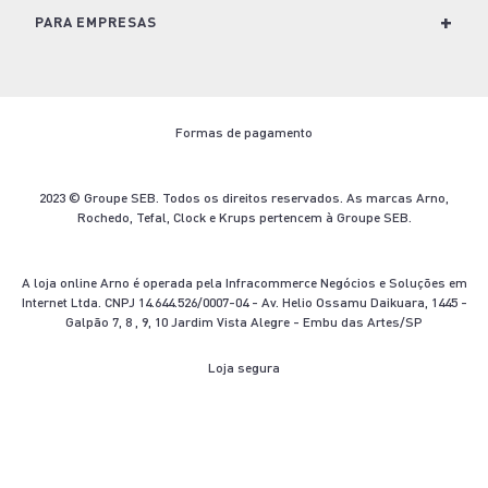
Para Lavanderia
Conheça o Groupe SEB
+
Política de Privacidade
PARA EMPRESAS
Café e Bebidas
Trabalhe Conosco
Política de Cookies
Soluções para empresas
Kits
Imprensa
Termos e Condições de Venda
Seja um revendedor
Formas de pagamento
Nescafé Dolce Gusto
Blog Arno.com
Troca e Devolução
Contato
Ofertas Arno
Termo de Descarte
2023 © Groupe SEB. Todos os direitos reservados. As marcas Arno,
Rochedo, Tefal, Clock e Krups pertencem à Groupe SEB.
Aviso Legal
A loja online Arno é operada pela Infracommerce Negócios e Soluções em
Internet Ltda. CNPJ 14.644.526/0007-04 - Av. Helio Ossamu Daikuara, 1445 -
Galpão 7, 8 , 9, 10 Jardim Vista Alegre - Embu das Artes/SP
Loja segura