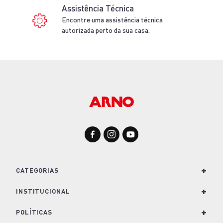
Assistência Técnica
Encontre uma assistência técnica
autorizada perto da sua casa.
+
CATEGORIAS
+
Para Cozinha
INSTITUCIONAL
Para Casa
+
Nossa História e Marcas
POLÍTICAS