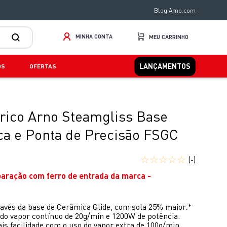
Blog Arno.com
MINHA CONTA
LANÇAMENTOS
OS
OFERTAS
trico Arno Steamgliss Base
a e Ponta de Precisão FSGC
☆
☆
☆
☆
☆
(-)
paração com ferro de entrada da marca -
ravés da base de Cerâmica Glide, com sola 25% maior.*
 do vapor contínuo de 20g/min e 1200W de potência.
s facilidade com o uso do vapor extra de 100g/min.