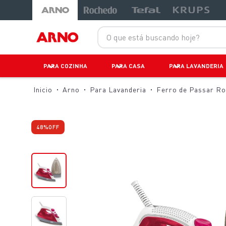
-29%
-22%
-39%
LANÇAMENTOS
O que está buscando hoje?
PARA COZINHA
PARA CASA
PARA LAVANDERIA
Arno
Para Lavanderia
Ferro de Passar R
48%
OFF