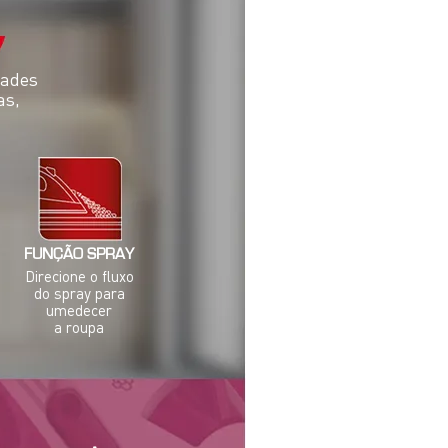
dades
as,
FUNÇÃO SPRAY
Direcione o fluxo
do spray para
umedecer
a roupa