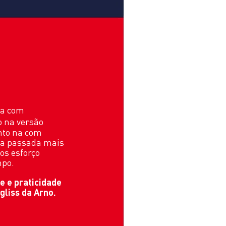
ta com
o na versão
nto na com
ma passada mais
os esforço
mpo.
e e praticidade
liss da Arno.