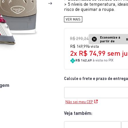
>
5 níveis de temperatura, ideai
10
º
bake easy
risco de queimar a roupa.
VER MAIS
Economize à
R$
290
,
24
R
partir de
R$
149
,
99
à vista
2
x
R$
74
,
99
sem ju
R$ 142,49
à vista no PIX
agem
Não sei meu CEP
Veja também: