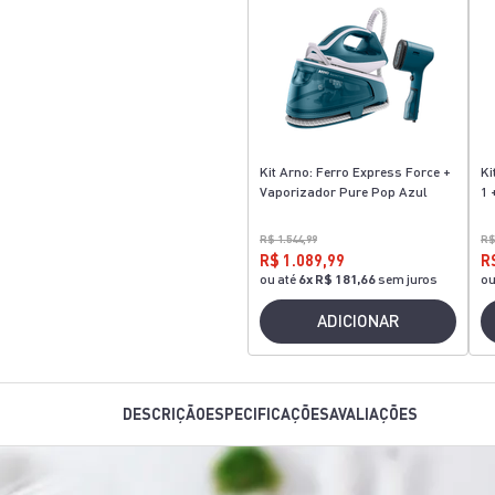
Kit Arno: Ferro Express Force +
Ki
Vaporizador Pure Pop Azul
1 
R$ 1.544,99
R$
R$ 1.089,99
R
ou até
6
x
R$ 181,66
sem juros
ou
ADICIONAR
DESCRIÇÃO
ESPECIFICAÇÕES
AVALIAÇÕES