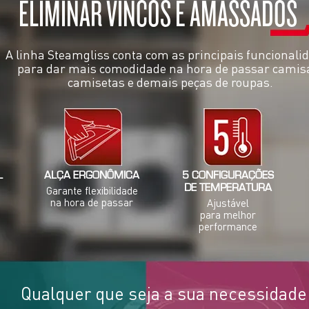
ELIMINAR VINCOS E AMASSADOS
A linha Steamgliss conta com as principais funcionali
para dar mais comodidade na hora de passar camis
camisetas e demais peças de roupas.
L
ALÇA ERGONÔMICA
5 CONFIGURAÇÕES
DE TEMPERATURA
Garante flexibilidade
na hora de passar
Ajustável
para melhor
performance
Qualquer que seja a sua necessidade