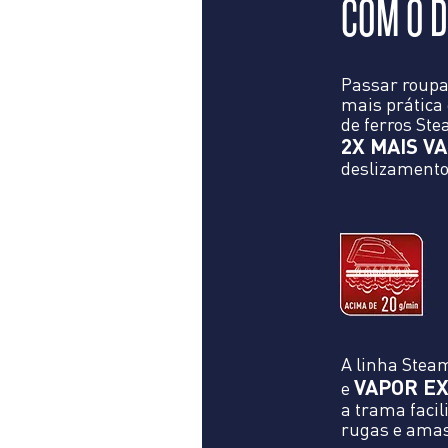
COM O D
Passar roupa
mais prática
de ferros St
2X MAIS V
deslizamento
A linha Stea
VAPOR E
e
a trama facil
rugas e amas