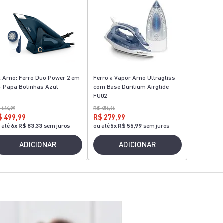
t Arno: Ferro Duo Power 2 em
Ferro a Vapor Arno Ultragliss
+ Papa Bolinhas Azul
com Base Durilium Airglide
FU02
 644,99
R$ 456,86
$ 499,99
R$ 279,99
 até
6
x
R$ 83,33
sem juros
ou até
5
x
R$ 55,99
sem juros
ADICIONAR
ADICIONAR