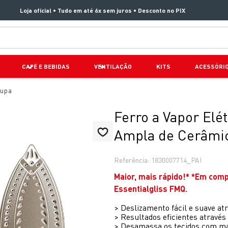
Loja oficial • Tudo em até 6x sem juros • Desconto no PIX
TERMOS MAIS BUSCADOS
CAFÉ E BEBIDAS
VENTILAÇÃO
KITS
ACESSÓRI
1
º
aspirador x clean 4
oupa
2
º
air fryer arno easy fry extra superfície
3
º
duo power
Ferro a Vapor Elé
4
º
panelas pressão
Ampla de Cerâmic
5
º
clipso vermelha
Referência
:
1830007714_PAI
6
º
rochedo natural stone
Maior, mais rápido!* *Em com
7
º
jogo panelas rochedo stone pro
Essentialgliss FMQ.
8
º
aspirador x-force 9 60
>
Deslizamento fácil e suave at
>
Resultados eficientes através
9
º
vaporizador pure pop
>
Desamassa os tecidos com mai