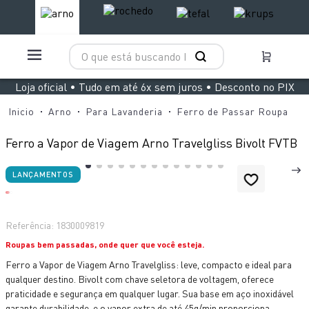
O que está buscando hoje?
TERMOS MAIS BUSCADOS
Loja oficial • Tudo em até 6x sem juros • Desconto no PIX
1
º
aspirador x clean 4
Arno
Para Lavanderia
Ferro de Passar Roupa
2
º
air fryer arno easy fry extra superfície
Ferro a Vapor de Viagem Arno Travelgliss Bivolt FVTB
3
º
duo power
LANÇAMENTOS
4
º
rochedo natural stone
5
º
panelas pressão
Referência
:
1830009819
6
º
vaporizador pure pop
Roupas bem passadas, onde quer que você esteja.
7
º
aspirador x-force 9 60
Ferro a Vapor de Viagem Arno Travelgliss: leve, compacto e ideal para
8
º
lightmix
qualquer destino. Bivolt com chave seletora de voltagem, oferece
praticidade e segurança em qualquer lugar. Sua base em aço inoxidável
9
º
jogo panelas rochedo stone pro
garante durabilidade, e o vapor extra de até 45g/min proporciona