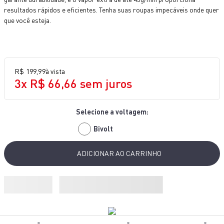
10
º
bake easy
resultados rápidos e eficientes. Tenha suas roupas impecáveis onde quer
que você esteja.
R$
199
,
99
à vista
3
x
R$
66
,
66
sem juros
Bivolt
ADICIONAR AO CARRINHO