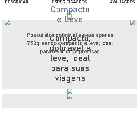
DESCRIÇÃO
ESPECIFICAÇÕES
AVALIAÇÕES
Compacto
e Leve
Possui alça dobrável e pesa apenas
Compacto,
750g, sendo compacto e leve, ideal
dobrável e
para levar onde precisar.
leve, ideal
para suas
viagens
Ferro de
Compare os Modelos em