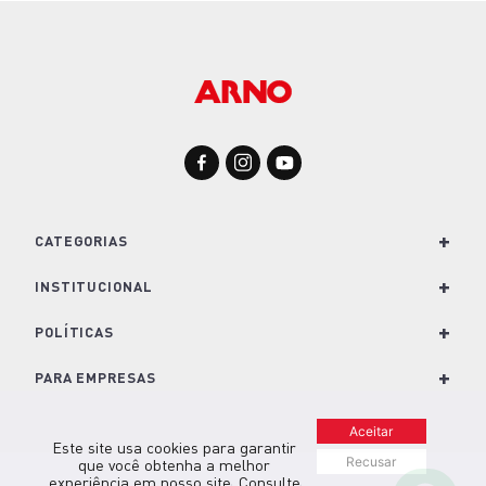
Ferro a vapor Arno Ecogliss com Modo
Econômico FEC1
127V
220V
R$ 309,99
R$ 139,99
ou até
2
x
R$ 69,99
sem juros
SELECIONE A VOLTAGEM
Aceitar
Este site usa cookies para garantir
Recusar
que você obtenha a melhor
experiência em nosso site. Consulte