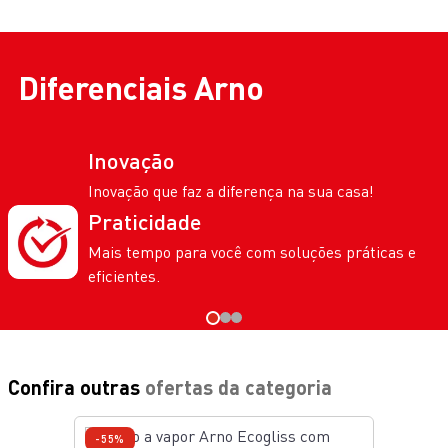
Passar Roupa
Ferro a Vapor de Viagem Arno Travelgliss Bivolt FVTB
Bivolt
R$ 199,99
Material
Plástico e Metal
Potência
1000W
Vazão
N/A
Base do Produto
N/A
Comp. Cabo (cm)
1,9m
ADICIONAR AO CARRINHO