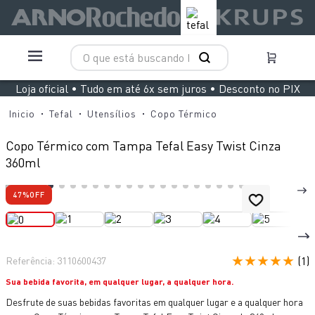
O que está buscando hoje?
TERMOS MAIS BUSCADOS
Loja oficial • Tudo em até 6x sem juros • Desconto no PIX
1
º
aspirador x clean 4
Tefal
Utensílios
Copo Térmico
2
º
air fryer arno easy fry extra superfície
Copo Térmico com Tampa Tefal Easy Twist Cinza
3
º
duo power
360ml
4
º
panelas pressão
47%
OFF
5
º
clipso vermelha
6
º
rochedo natural stone
7
º
jogo panelas rochedo stone pro
★
★
★
★
★
(
1
)
Referência
:
3110600437
8
º
aspirador x-force 9 60
Sua bebida favorita, em qualquer lugar, a qualquer hora.
Desfrute de suas bebidas favoritas em qualquer lugar e a qualquer hora
9
º
vaporizador pure pop