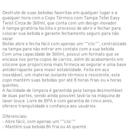
Desfrute de suas bebidas favoritas em qualquer lugar e a
qualquer hora com o Copo Térmico com Tampa Tefal Easy
Twist Cinza de 360ml, que conta com um design inovador.
A tampa giratória facilita o processo de abrir e fechar para
colocar sua bebida e garante fechamento seguro para não
vazar.
Botão abre e fecha fácil com apenas um ""clic"", centralizado
na tampa para não entrar em contato com a sua bebida.
Com uma capacidade de 360ml, possui um formato que se
encaixa nos porta-copos de carros, além do acabamento em
silicone que proporciona mais firmeza ao segurar e uma base
antiderrapante para maior estabilidade. Feita em aço
inoxidável, um material isolante térmico e resistente, este
copo mantém suas bebidas por até 8 horas frias ou 4 horas
quentes.
A facilidade de limpeza é garantida pela tampa desmontável
de duas partes, sendo ainda possível lavá-la na máquina de
lavar louça. Livre de BPA e com garantia de cinco anos,
oferece tranquilidade e confiança aos usuários.
Diferenciais:
- Abre fácil, com apenas um ""clic""
- Mantém sua bebida 8h fria ou 4h quente.