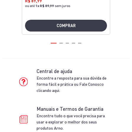
AÇO INOX
500ML
VERDE
0,38