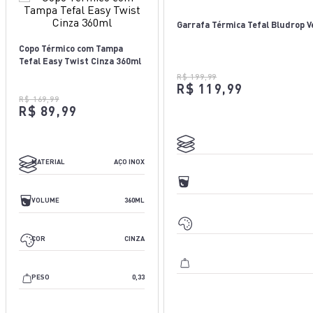
Copo Térmico com Tampa
Tefal Easy Twist Cinza 360ml
R$ 169,99
R$ 89,99
AÇO INOX
MATERIAL
AÇO INOX
N/A
VOLUME
360ML
PRETO
COR
CINZA
0,38
PESO
0,33