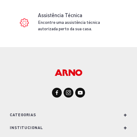
AÇO INOX
700ML
PRETO