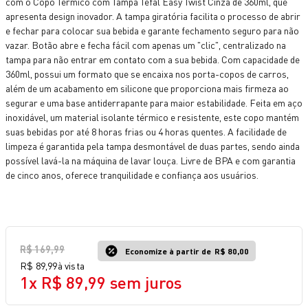
com o Copo Térmico com Tampa Tefal Easy Twist Cinza de 360ml, que
10
º
bake easy
apresenta design inovador. A tampa giratória facilita o processo de abrir
e fechar para colocar sua bebida e garante fechamento seguro para não
vazar. Botão abre e fecha fácil com apenas um "clic", centralizado na
tampa para não entrar em contato com a sua bebida. Com capacidade de
360ml, possui um formato que se encaixa nos porta-copos de carros,
além de um acabamento em silicone que proporciona mais firmeza ao
segurar e uma base antiderrapante para maior estabilidade. Feita em aço
inoxidável, um material isolante térmico e resistente, este copo mantém
suas bebidas por até 8 horas frias ou 4 horas quentes. A facilidade de
limpeza é garantida pela tampa desmontável de duas partes, sendo ainda
possível lavá-la na máquina de lavar louça. Livre de BPA e com garantia
de cinco anos, oferece tranquilidade e confiança aos usuários.
R$
169
,
99
Economize à partir de
R$ 80,00
R$
89
,
99
à vista
1
x
R$
89
,
99
sem juros