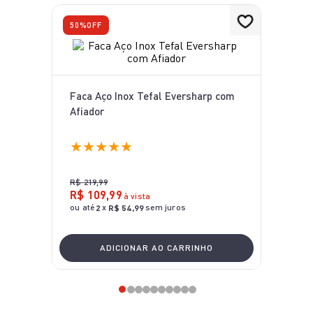
50%
OFF
Faca Aço Inox Tefal Eversharp com
Afiador
★
★
★
★
★
R$
219
,
99
R$
109
,
99
à vista
ou até
x
sem juros
2
R$
54
,
99
ADICIONAR AO CARRINHO