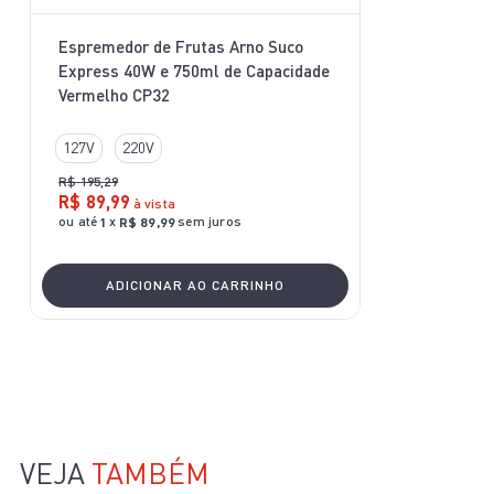
10
º
bake easy
Espremedor de Frutas Arno Suco
Express 40W e 750ml de Capacidade
Vermelho CP32
127V
220V
R$
195
,
29
R$
89
,
99
à vista
ou até
x
sem juros
1
R$
89
,
99
ADICIONAR AO CARRINHO
VEJA
TAMBÉM