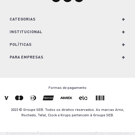
+
CATEGORIAS
+
Para Cozinha
INSTITUCIONAL
Para Casa
+
Nossa História e Marcas
POLÍTICAS
Para Lavanderia
Conheça o Groupe SEB
+
Política de Privacidade
PARA EMPRESAS
Café e Bebidas
Trabalhe Conosco
Política de Cookies
Soluções para empresas
Kits
Imprensa
Termos e Condições de Venda
Seja um revendedor
Formas de pagamento
Nescafé Dolce Gusto
Blog Arno.com
Troca e Devolução
Contato
Ofertas Arno
Termo de Descarte
2023 © Groupe SEB. Todos os direitos reservados. As marcas Arno,
Aviso Legal
Rochedo, Tefal, Clock e Krups pertencem à Groupe SEB.
A loja online Arno é operada pela Infracommerce Negócios e Soluções em