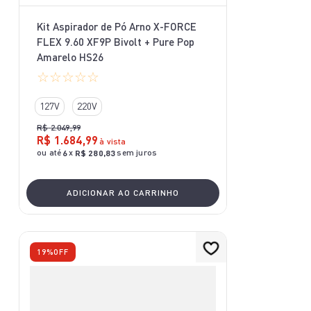
Kit Aspirador de Pó Arno X-FORCE
FLEX 9.60 XF9P Bivolt + Pure Pop
Amarelo HS26
☆
☆
☆
☆
☆
127V
220V
R$
2
.
049
,
99
R$
1
.
684
,
99
à vista
ou até
x
sem juros
6
R$
280
,
83
ADICIONAR AO CARRINHO
19%
OFF