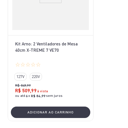
Kit Arno: 2 Ventiladores de Mesa
40cm X-TREME 7 VE70
☆
☆
☆
☆
☆
127V
220V
R$
849
,
99
R$
509
,
99
à vista
ou até
x
sem juros
6
R$
84
,
99
ADICIONAR AO CARRINHO