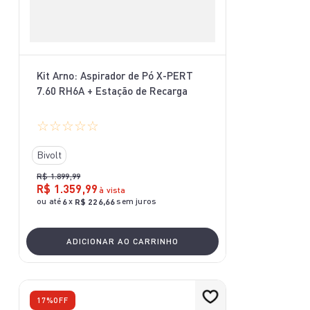
Kit Arno: Aspirador de Pó X-PERT
7.60 RH6A + Estação de Recarga
☆
☆
☆
☆
☆
Bivolt
R$
1
.
899
,
99
R$
1
.
359
,
99
à vista
ou até
x
sem juros
6
R$
226
,
66
ADICIONAR AO CARRINHO
17%
OFF