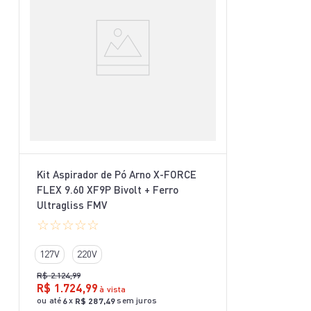
Kit Aspirador de Pó Arno X-FORCE
FLEX 9.60 XF9P Bivolt + Ferro
Ultragliss FMV
☆
☆
☆
☆
☆
127V
220V
R$
2
.
124
,
99
R$
1
.
724
,
99
à vista
ou até
x
sem juros
6
R$
287
,
49