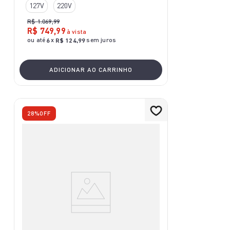
127V
220V
R$
1
.
069
,
99
R$
749
,
99
à vista
ou até
x
sem juros
6
R$
124
,
99
ADICIONAR AO CARRINHO
28%
OFF