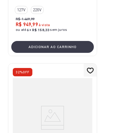
127V
220V
R$
1
.
469
,
99
R$
949
,
99
à vista
ou até
x
sem juros
6
R$
158
,
33
ADICIONAR AO CARRINHO
32%
OFF