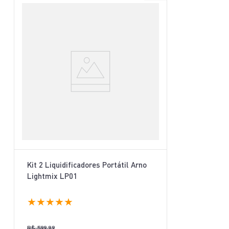
Kit 2 Liquidificadores Portátil Arno
Lightmix LP01
★
★
★
★
★
R$
599
,
99