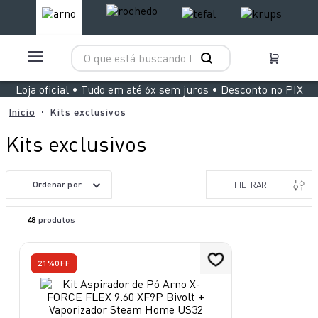
O que está buscando hoje?
TERMOS MAIS BUSCADOS
Loja oficial • Tudo em até 6x sem juros • Desconto no PIX
1
º
aspirador x clean 4
Kits exclusivos
2
º
air fryer arno easy fry extra superfície
Kits exclusivos
3
º
clipso vermelha
4
º
panelas pressão
Ordenar por
FILTRAR
5
º
duo power
48
produtos
6
º
jogo panelas rochedo stone pro
7
º
bake easy
21%
OFF
8
º
lightmix
9
º
vaporizador pure pop