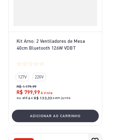
Kit Arno: 2 Ventiladores de Mesa
40cm Bluetooth 126W VDBT
☆
☆
☆
☆
☆
127V
220V
R$
1
.
179
,
99
R$
799
,
99
à vista
ou até
x
sem juros
6
R$
133
,
33
ADICIONAR AO CARRINHO