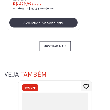
R$
499
,
99
à vista
ou até
x
sem juros
6
R$
83
,
33
ADICIONAR AO CARRINHO
MOSTRAR MAIS
VEJA
TAMBÉM
50%
OFF