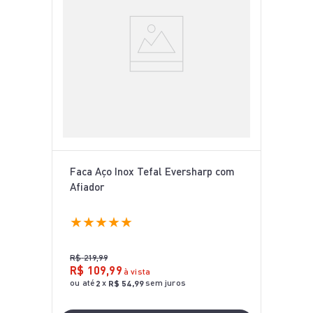
Faca Aço Inox Tefal Eversharp com
Afiador
★
★
★
★
★
R$
219
,
99
R$
109
,
99
à vista
ou até
x
sem juros
2
R$
54
,
99