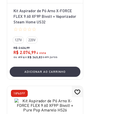
10
º
aspirador x-force 9 60
Kit Aspirador de Pó Arno X-FORCE
FLEX 9.60 XF9P Bivolt + Vaporizador
Steam Home US32
☆
☆
☆
☆
☆
127V
220V
R$
2
.
624
,
99
R$
2
.
074
,
99
à vista
ou até
x
sem juros
6
R$
345
,
83
ADICIONAR AO CARRINHO
18%
OFF