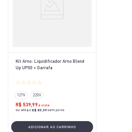
Kit Arno: Liquidificador Arno Blend
Up UP00 + Garrafa
☆
☆
☆
☆
☆
127V
220V
R$
539
,
99
à vista
ou até
x
sem juros
6
R$
89
,
99
ADICIONAR AO CARRINHO