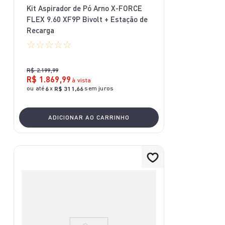
Kit Aspirador de Pó Arno X-FORCE
FLEX 9.60 XF9P Bivolt + Estação de
Recarga
☆
☆
☆
☆
☆
R$
2
.
199
,
99
R$
1
.
869
,
99
à vista
ou até
x
sem juros
6
R$
311
,
66
ADICIONAR AO CARRINHO