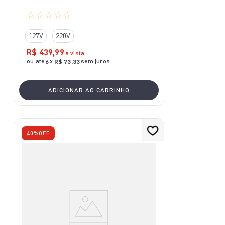
☆
☆
☆
☆
☆
127V
220V
R$
439
,
99
à vista
ou até
x
sem juros
6
R$
73
,
33
ADICIONAR AO CARRINHO
40%
OFF