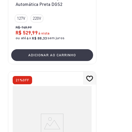
Automática Preta DGS2
127V
220V
R$
749
,
99
R$
529
,
99
à vista
ou até
x
sem juros
6
R$
88
,
33
ADICIONAR AO CARRINHO
21%
OFF