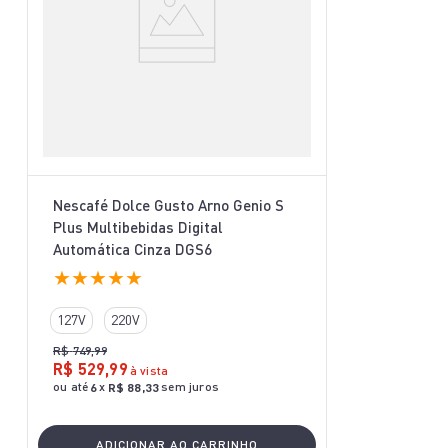
Nescafé Dolce Gusto Arno Genio S
Plus Multibebidas Digital
Automática Cinza DGS6
★
★
★
★
★
127V
220V
R$
749
,
99
R$
529
,
99
à vista
ou até
x
sem juros
6
R$
88
,
33
ADICIONAR AO CARRINHO