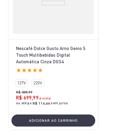
Nescafé Dolce Gusto Arno Genio S
Touch Multibebidas Digital
Automática Cinza DGS4
★
★
★
★
★
127V
220V
R$
889
,
99
R$
699
,
99
à vista
ou até
x
sem juros
6
R$
116
,
66
ADICIONAR AO CARRINHO