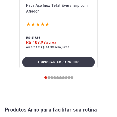
Faca Aço Inox Tefal Eversharp com
Afiador
★
★
★
★
★
R$
219
,
99
R$
109
,
99
à vista
ou até
x
sem juros
2
R$
54
,
99
ADICIONAR AO CARRINHO
Produtos Arno para facilitar sua rotina