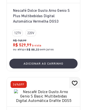
10
º
lightmix
Nescafé Dolce Gusto Arno Genio S
Plus Multibebidas Digital
Automática Vermelha DGS3
127V
220V
R$
749
,
99
R$
529
,
99
à vista
ou até
x
sem juros
6
R$
88
,
33
ADICIONAR AO CARRINHO
34%
OFF