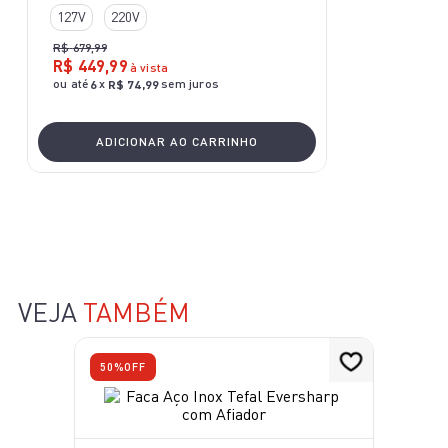
127V
220V
R$
679
,
99
R$
449
,
99
à vista
ou até
x
sem juros
6
R$
74
,
99
ADICIONAR AO CARRINHO
VEJA
TAMBÉM
50%
OFF