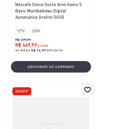
Nescafé Dolce Gusto Arno Genio S
Basic Multibebidas Digital
Automática Grafite DGS5
127V
220V
R$
679
,
99
R$
449
,
99
à vista
ou até
x
sem juros
6
R$
74
,
99
ADICIONAR AO CARRINHO
29%
OFF