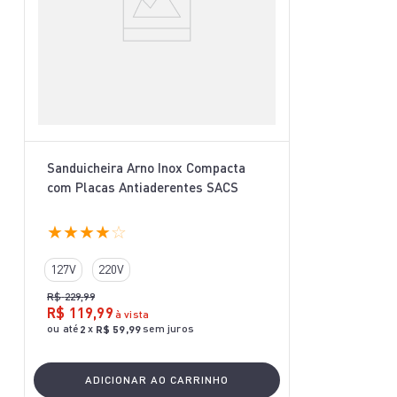
Sanduicheira Arno Inox Compacta
com Placas Antiaderentes SACS
★
★
★
★
☆
127V
220V
R$
229
,
99
R$
119
,
99
à vista
ou até
x
sem juros
2
R$
59
,
99
ADICIONAR AO CARRINHO