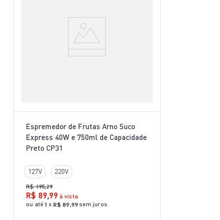
Espremedor de Frutas Arno Suco
Express 40W e 750ml de Capacidade
Preto CP31
127V
220V
R$
195
,
29
R$
89
,
99
à vista
ou até
x
sem juros
1
R$
89
,
99