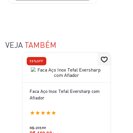
VEJA
TAMBÉM
50%
OFF
Faca Aço Inox Tefal Eversharp com
Afiador
★
★
★
★
★
R$
219
,
99