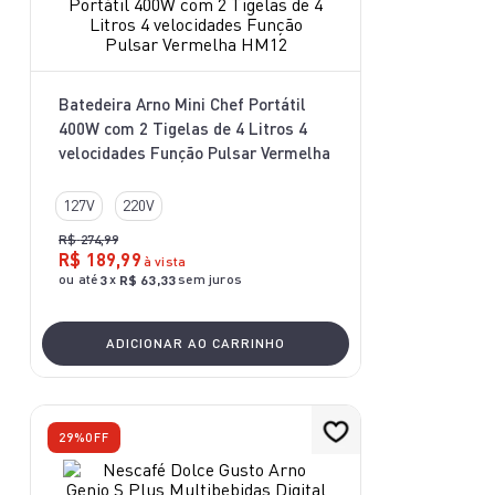
10
º
bake easy
Batedeira Arno Mini Chef Portátil
400W com 2 Tigelas de 4 Litros 4
velocidades Função Pulsar Vermelha
HM12
127V
220V
R$
274
,
99
R$
189
,
99
à vista
ou até
x
sem juros
3
R$
63
,
33
ADICIONAR AO CARRINHO
29%
OFF