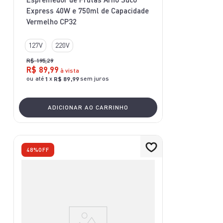
Express 40W e 750ml de Capacidade
Vermelho CP32
127V
220V
R$
195
,
29
R$
89
,
99
à vista
ou até
x
sem juros
1
R$
89
,
99
ADICIONAR AO CARRINHO
48%
OFF