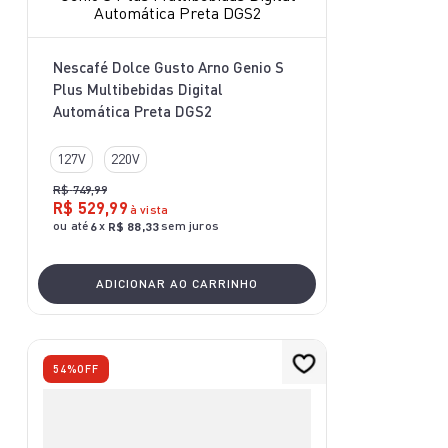
Nescafé Dolce Gusto Arno Genio S
Plus Multibebidas Digital
Automática Preta DGS2
127V
220V
R$
749
,
99
R$
529
,
99
à vista
ou até
x
sem juros
6
R$
88
,
33
ADICIONAR AO CARRINHO
54%
OFF