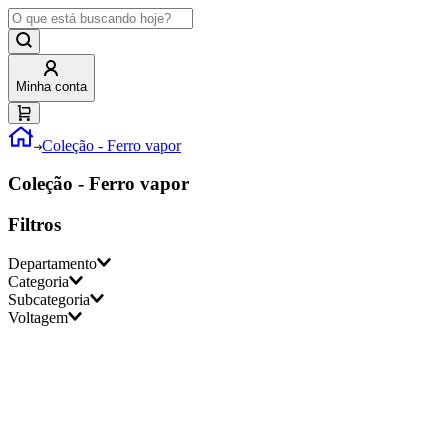
Minha conta
Coleção - Ferro vapor
Coleção - Ferro vapor
Filtros
Departamento
Categoria
Subcategoria
Arno
Voltagem
Para Lavanderia
Ferro de Passar Roupa