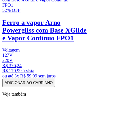
52%
OFF
Ferro a vapor Arno
Powergliss com Base XGlide
e Vapor Contínuo FPO1
Voltagem
127V
220V
R$
376
,
24
R$
179
,
99
à vista
ou até
3
x
R$
59
,
99
sem juros
ADICIONAR AO CARRINHO
Veja
também