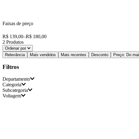
Faixas de preço
R$ 139,00
–
R$ 180,00
2
Produtos
Ordenar por
Relevância
Mais vendidos
Mais recentes
Desconto
Preço: Do mai
Filtros
Departamento
Categoria
Subcategoria
Arno
Voltagem
Para Lavanderia
Ferro de Passar Roupa