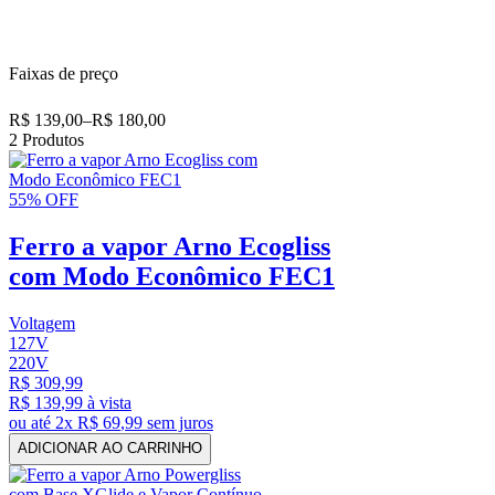
Faixas de preço
R$ 139,00
–
R$ 180,00
2
Produtos
55%
OFF
Ferro a vapor Arno Ecogliss
com Modo Econômico FEC1
Voltagem
127V
220V
R$
309
,
99
R$
139
,
99
à vista
ou até
2
x
R$
69
,
99
sem juros
ADICIONAR AO CARRINHO