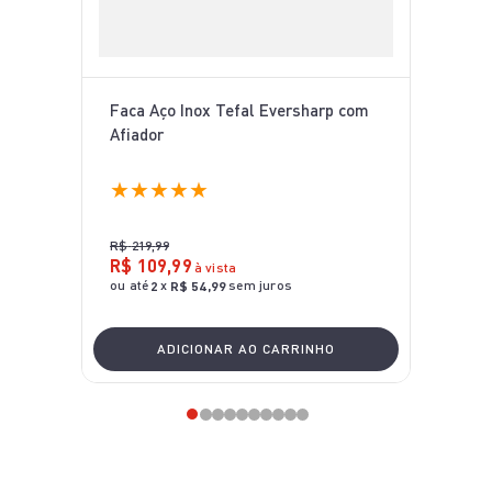
Faca Aço Inox Tefal Eversharp com
Afiador
★
★
★
★
★
R$
219
,
99
R$
109
,
99
à vista
ou até
x
sem juros
2
R$
54
,
99
ADICIONAR AO CARRINHO