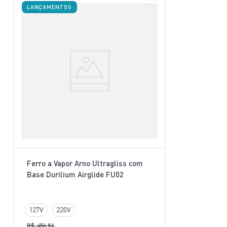
LANÇAMENTOS
Ferro a Vapor Arno Ultragliss com
Base Durilium Airglide FU02
127V
220V
R$
456
,
86