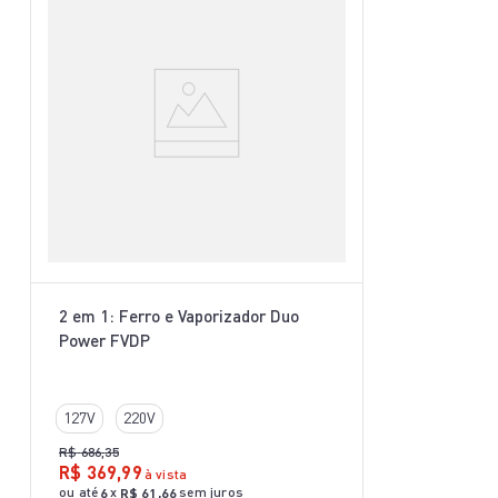
2 em 1: Ferro e Vaporizador Duo
Power FVDP
127V
220V
R$
686
,
35
R$
369
,
99
à vista
ou até
x
sem juros
6
R$
61
,
66