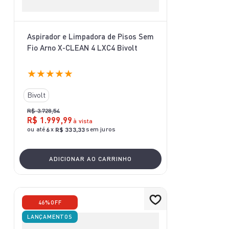
Aspirador e Limpadora de Pisos Sem
Fio Arno X-CLEAN 4 LXC4 Bivolt
★
★
★
★
★
Bivolt
R$
3
.
728
,
54
R$
1
.
999
,
99
à vista
ou até
x
sem juros
6
R$
333
,
33
ADICIONAR AO CARRINHO
46%
OFF
LANÇAMENTOS