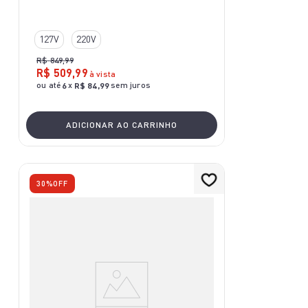
127V
220V
R$
849
,
99
R$
509
,
99
à vista
ou até
x
sem juros
6
R$
84
,
99
ADICIONAR AO CARRINHO
30%
OFF