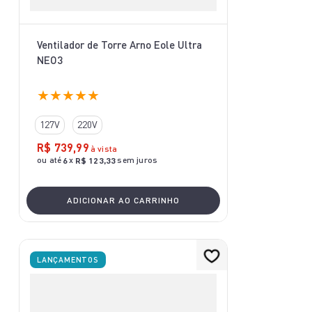
Ventilador de Torre Arno Eole Ultra
NEO3
★
★
★
★
★
127V
220V
R$
739
,
99
à vista
ou até
x
sem juros
6
R$
123
,
33
ADICIONAR AO CARRINHO
LANÇAMENTOS