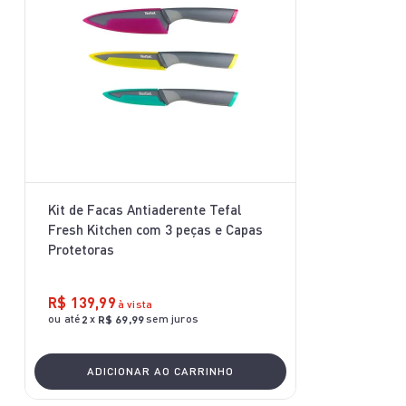
10
º
aspirador x-force 9 60
Kit de Facas Antiaderente Tefal
Fresh Kitchen com 3 peças e Capas
Protetoras
R$
139
,
99
à vista
ou até
x
sem juros
2
R$
69
,
99
ADICIONAR AO CARRINHO