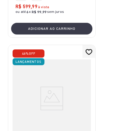
R$
599
,
99
à vista
ou até
x
sem juros
6
R$
99
,
99
ADICIONAR AO CARRINHO
46%
OFF
LANÇAMENTOS