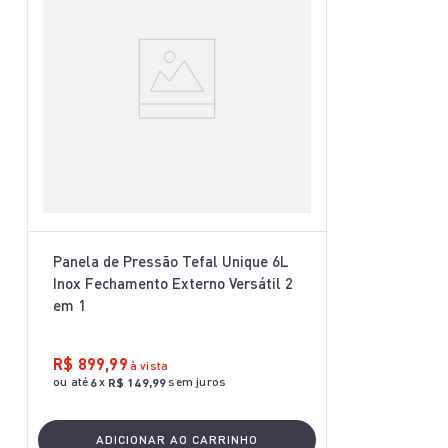
Panela de Pressão Tefal Unique 6L
Inox Fechamento Externo Versátil 2
em 1
R$
899
,
99
à vista
ou até
x
sem juros
6
R$
149
,
99
ADICIONAR AO CARRINHO