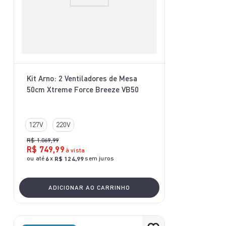
Kit Arno: 2 Ventiladores de Mesa
50cm Xtreme Force Breeze VB50
127V
220V
R$
1
.
069
,
99
R$
749
,
99
à vista
ou até
x
sem juros
6
R$
124
,
99
ADICIONAR AO CARRINHO