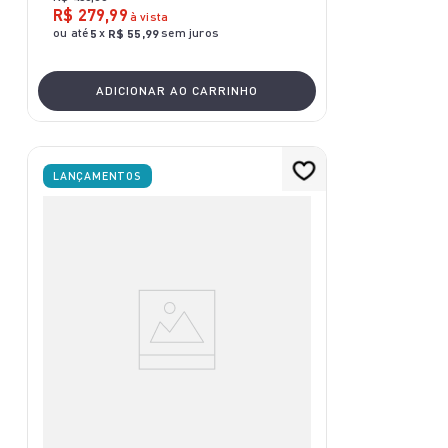
R$
279
,
99
à vista
ou até
x
sem juros
5
R$
55
,
99
ADICIONAR AO CARRINHO
LANÇAMENTOS