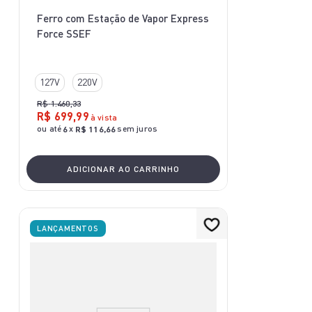
Ferro com Estação de Vapor Express
Force SSEF
127V
220V
R$
1
.
460
,
33
R$
699
,
99
à vista
ou até
x
sem juros
6
R$
116
,
66
ADICIONAR AO CARRINHO
LANÇAMENTOS