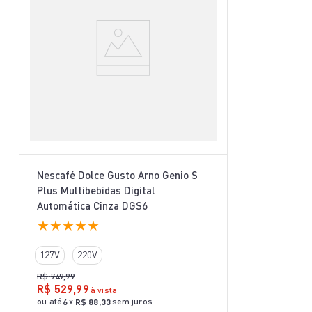
Nescafé Dolce Gusto Arno Genio S
Plus Multibebidas Digital
Automática Cinza DGS6
★
★
★
★
★
127V
220V
R$
749
,
99
R$
529
,
99
à vista
ou até
x
sem juros
6
R$
88
,
33