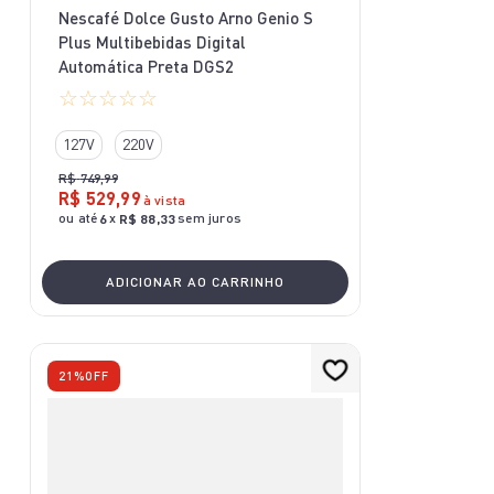
Nescafé Dolce Gusto Arno Genio S
Plus Multibebidas Digital
Automática Preta DGS2
☆
☆
☆
☆
☆
127V
220V
R$
749
,
99
R$
529
,
99
à vista
ou até
x
sem juros
6
R$
88
,
33
ADICIONAR AO CARRINHO
21%
OFF