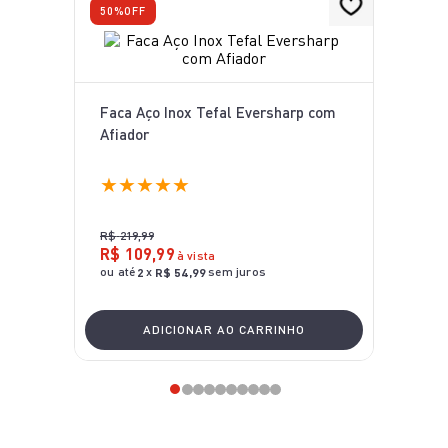
50%
OFF
Faca Aço Inox Tefal Eversharp com
Afiador
★
★
★
★
★
R$
219
,
99
R$
109
,
99
à vista
ou até
x
sem juros
2
R$
54
,
99
ADICIONAR AO CARRINHO