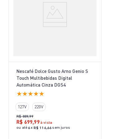
Nescafé Dolce Gusto Arno Genio S
Touch Multibebidas Digital
Automática Cinza DGS4
★
★
★
★
★
127V
220V
R$
889
,
99
R$
699
,
99
à vista
ou até
x
sem juros
6
R$
116
,
66