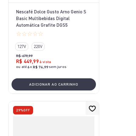
Nescafé Dolce Gusto Arno Genio S
Basic Multibebidas Digital
Automática Grafite DGS5
☆
☆
☆
☆
☆
127V
220V
R$
679
,
99
R$
449
,
99
à vista
ou até
x
sem juros
6
R$
74
,
99
ADICIONAR AO CARRINHO
29%
OFF