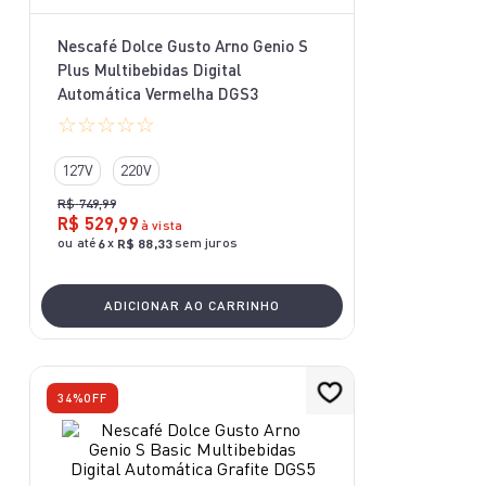
10
º
aspirador x-force 9 60
Nescafé Dolce Gusto Arno Genio S
Plus Multibebidas Digital
Automática Vermelha DGS3
☆
☆
☆
☆
☆
127V
220V
R$
749
,
99
R$
529
,
99
à vista
ou até
x
sem juros
6
R$
88
,
33
ADICIONAR AO CARRINHO
34%
OFF