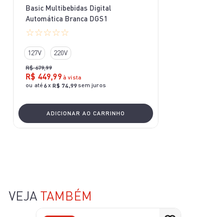
Basic Multibebidas Digital
Automática Branca DGS1
☆
☆
☆
☆
☆
127V
220V
R$
679
,
99
R$
449
,
99
à vista
ou até
x
sem juros
6
R$
74
,
99
ADICIONAR AO CARRINHO
VEJA
TAMBÉM