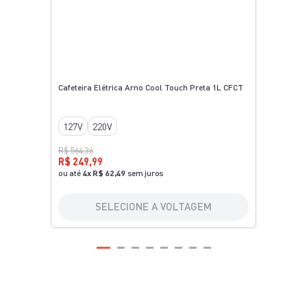
Cafeteira Elétrica Arno Cool Touch Preta 1L CFCT
127V
220V
R$ 564,36
R$ 249,99
ou até
4
x
R$ 62,49
sem juros
SELECIONE A VOLTAGEM