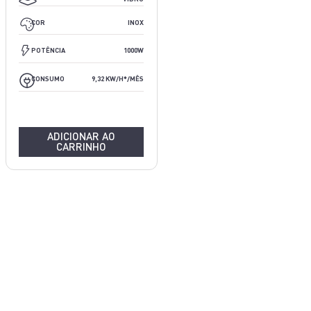
PRETO E INOX
COR
INOX
550W
POTÊNCIA
1000W
9,32 KW/H*/MÊS
CONSUMO
9,32 KW/H*/MÊS
ADICIONAR AO
CARRINHO