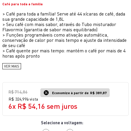
Café para toda a família
10
º
lightmix
>
Café para toda a família! Serve até 44 xícaras de café, dada
sua grande capacidade de 1,8L
>
Seu café com mais sabor, através do Tubo misturador
Flavormix (garantia de sabor mais equilibrado)
>
Funções programáveis como ativação automática,
conservação de calor por mais tempo e ajuste da intensidade
de seu café
>
Café quente por mais tempo: mantém o café por mais de 4
horas após pronto
VER MAIS
R$
714
,
86
Economize à partir de
R$ 389,87
R$
324
,
99
à vista
6
x
R$
54
,
16
sem juros