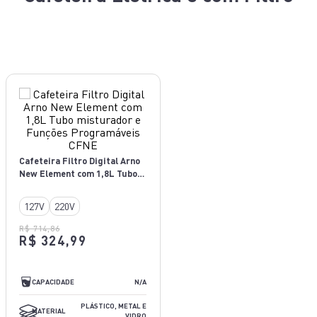
Cafeteira Filtro Digital Arno
New Element com 1,8L Tubo
misturador e Funções
Programáveis CFNE
127V
220V
R$ 714,86
R$ 324,99
N/A
CAPACIDADE
N/A
PLÁSTICO, METAL E VIDRO
PLÁSTICO, METAL E
MATERIAL
VIDRO