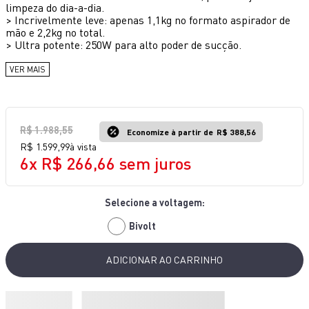
limpeza do dia-a-dia.
>
Incrivelmente leve: apenas 1,1kg no formato aspirador de
mão e 2,2kg no total.
>
Ultra potente: 250W para alto poder de sucção.
VER MAIS
R$
1
.
988
,
55
Economize à partir de
R$ 388,56
R$
1
.
599
,
99
à vista
6
x
R$
266
,
66
sem juros
Bivolt
ADICIONAR AO CARRINHO