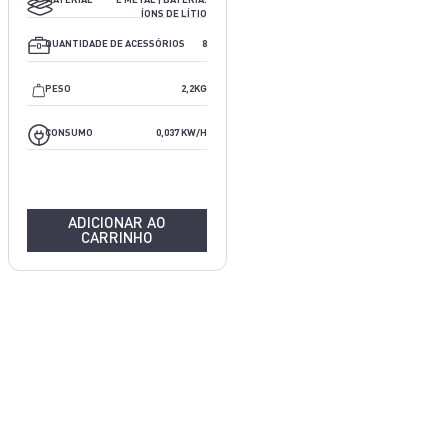
ÍONS DE LÍTIO
7
QUANTIDADE DE ACESSÓRIOS
8
4,55KG
PESO
2,2KG
0,081 KW/H
CONSUMO
0,037 KW/H
ADICIONAR AO
CARRINHO