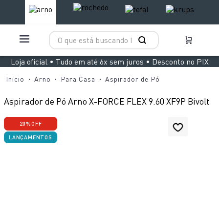
O que está buscando hoje?
TERMOS MAIS BUSCADOS
Loja oficial • Tudo em até 6x sem juros • Desconto no PIX
1
º
aspirador x clean 4
Arno
Para Casa
Aspirador de Pó
2
º
clipso vermelha
Aspirador de Pó Arno X-FORCE FLEX 9.60 XF9P Bivolt
3
º
panelas pressão
20%
OFF
4
º
air fryer arno easy fry extra superfície
LANÇAMENTOS
5
º
bake easy
6
º
duo power
7
º
rochedo natural stone
8
º
vaporizador pure pop
9
º
lightmix