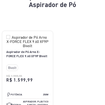
Aspirador de Pó
Aspirador de Pó Arno X-
FORCE FLEX 9.60 XF9P Bivolt
Bivolt
R$ 1.988,55
R$ 1.599,99
480W
POTÊNCIA
250W
PLÁSTICO E METAL
ASPIRADOR: PLÁSTICO
MATERIAL
E METAL | BATERIA: