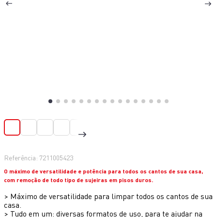
10
º
aspirador x-force 9 60
Referência
:
7211005423
O máximo de versatilidade e potência para todos os cantos de sua casa,
com remoção de todo tipo de sujeiras em pisos duros.
>
Máximo de versatilidade para limpar todos os cantos de sua
casa.
>
Tudo em um: diversas formatos de uso, para te ajudar na