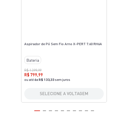
Aspirador de Pó Sem Fio Arno X-PERT 7.60 RH6A
Bateria
R$ 1.399,99
R$ 799,99
ou até
6
x
R$ 133,33
sem juros
SELECIONE A VOLTAGEM