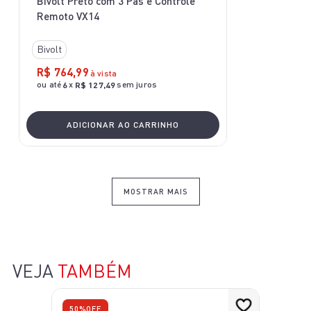
Bivolt Preto com 3 Pás e Controle
Remoto VX14
Bivolt
R$
764
,
99
à vista
ou até
x
sem juros
6
R$
127
,
49
ADICIONAR AO CARRINHO
MOSTRAR MAIS
VEJA
TAMBÉM
50%
OFF