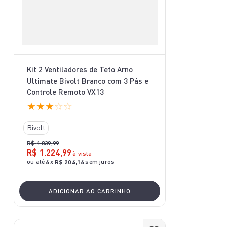
Kit 2 Ventiladores de Teto Arno
Ultimate Bivolt Branco com 3 Pás e
Controle Remoto VX13
★
★
★
☆
☆
Bivolt
R$
1
.
839
,
99
R$
1
.
224
,
99
à vista
ou até
x
sem juros
6
R$
204
,
16
ADICIONAR AO CARRINHO