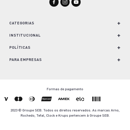
+
CATEGORIAS
+
Para Cozinha
INSTITUCIONAL
Para Casa
+
Nossa História e Marcas
POLÍTICAS
Para Lavanderia
Conheça o Groupe SEB
+
Política de Privacidade
PARA EMPRESAS
Café e Bebidas
Trabalhe Conosco
Política de Cookies
Soluções para empresas
Kits
Imprensa
Termos e Condições de Venda
Seja um revendedor
Formas de pagamento
Nescafé Dolce Gusto
Blog Arno.com
Troca e Devolução
Contato
Ofertas Arno
Termo de Descarte
2023 © Groupe SEB. Todos os direitos reservados. As marcas Arno,
Aviso Legal
Rochedo, Tefal, Clock e Krups pertencem à Groupe SEB.