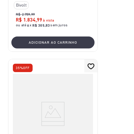
Bivolt
R$
2
.
759
,
99
R$
1
.
834
,
99
à vista
ou até
x
sem juros
6
R$
305
,
83
ADICIONAR AO CARRINHO
35%
OFF