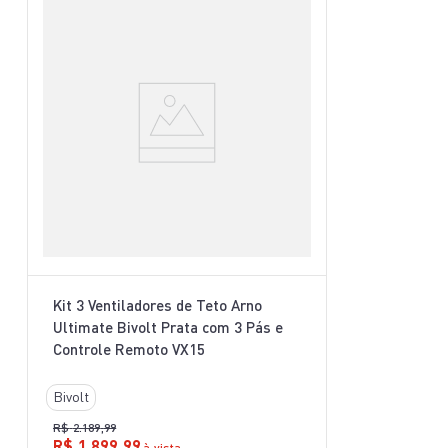
Kit 3 Ventiladores de Teto Arno
Ultimate Bivolt Prata com 3 Pás e
Controle Remoto VX15
Bivolt
R$
2
.
189
,
99
R$
1
.
899
,
99
à vista