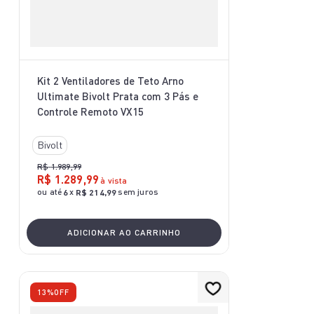
Kit 2 Ventiladores de Teto Arno
Ultimate Bivolt Prata com 3 Pás e
Controle Remoto VX15
Bivolt
R$
1
.
989
,
99
R$
1
.
289
,
99
à vista
ou até
x
sem juros
6
R$
214
,
99
ADICIONAR AO CARRINHO
13%
OFF