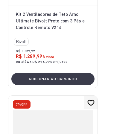
Kit 2 Ventiladores de Teto Arno
Ultimate Bivolt Preto com 3 Pás e
Controle Remoto VX14
Bivolt
R$
1
.
359
,
99
R$
1
.
289
,
99
à vista
ou até
x
sem juros
6
R$
214
,
99
ADICIONAR AO CARRINHO
7%
OFF