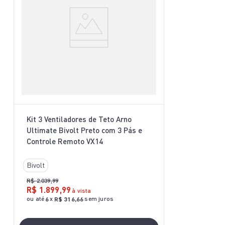
Kit 3 Ventiladores de Teto Arno
Ultimate Bivolt Preto com 3 Pás e
Controle Remoto VX14
Bivolt
R$
2
.
039
,
99
R$
1
.
899
,
99
à vista
ou até
x
sem juros
6
R$
316
,
66