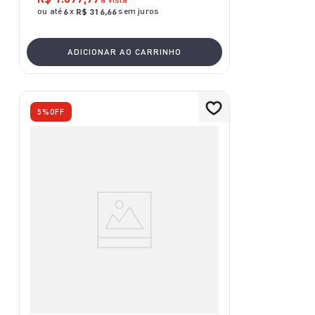
ou até
x
sem juros
6
R$
316
,
66
ADICIONAR AO CARRINHO
5%
OFF