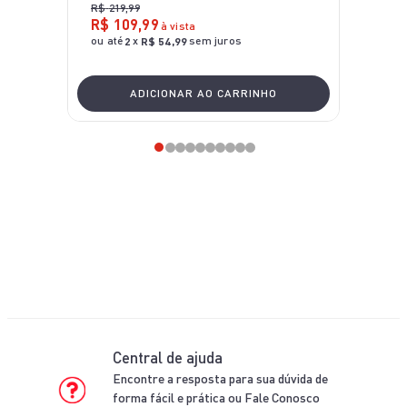
R$
219
,
99
R$
109
,
99
à vista
ou até
x
sem juros
2
R$
54
,
99
ADICIONAR AO CARRINHO
Central de ajuda
Encontre a resposta para sua dúvida de
forma fácil e prática ou Fale Conosco