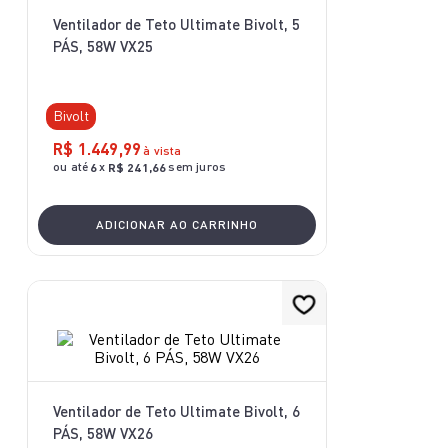
10
º
aspirador x-force 9 60
Ventilador de Teto Ultimate Bivolt, 5
PÁS, 58W VX25
Bivolt
R$
1
.
449
,
99
à vista
ou até
x
sem juros
6
R$
241
,
66
ADICIONAR AO CARRINHO
Ventilador de Teto Ultimate Bivolt, 6
PÁS, 58W VX26