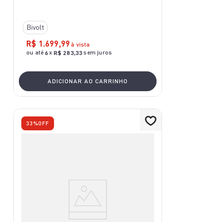
Bivolt
R$
1
.
699
,
99
à vista
ou até
x
sem juros
6
R$
283
,
33
ADICIONAR AO CARRINHO
33%
OFF