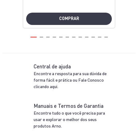
Frigideira Aço inox Com Indução
R$ 239,99
INOX
N/A
INOX