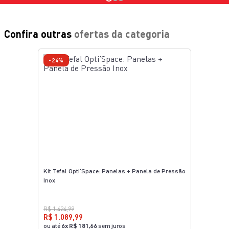
ALUMÍNIO
MATERIAL
ALUMÍNIO
18CM
DIÂMETRO (EM CM)
24CM
VANILLA
COR
N/A
ADICIONAR AO
CARRINHO