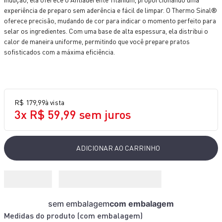
10
º
bake easy
experiência de preparo sem aderência e fácil de limpar. O Thermo Sinal®
oferece precisão, mudando de cor para indicar o momento perfeito para
selar os ingredientes. Com uma base de alta espessura, ela distribui o
calor de maneira uniforme, permitindo que você prepare pratos
sofisticados com a máxima eficiência.
R$
179
,
99
à vista
3
x
R$
59
,
99
sem juros
ADICIONAR AO CARRINHO
sem embalagem
com embalagem
Medidas do produto (
com embalagem
)