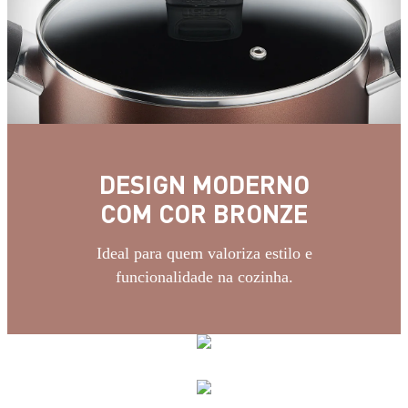
DESIGN MODERNO
COM COR BRONZE
Ideal para quem valoriza estilo e
funcionalidade na cozinha.