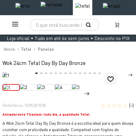
O que está buscando hoje?
TERMOS MAIS BUSCADOS
Loja oficial • Tudo em até 6x sem juros • Desconto no PIX
1
º
aspirador x clean 4
Tefal
Panelas
2
º
air fryer arno easy fry extra superfície
Wok 24cm Tefal Day By Day Bronze
3
º
duo power
4
º
panelas pressão
5
º
clipso vermelha
6
º
rochedo natural stone
☆
☆
☆
☆
☆
(-)
Referência
:
9295307030
7
º
jogo panelas rochedo stone pro
Antiaderente Titanium: todo dia, a qualidade Tefal.
8
º
aspirador x-force 9 60
A Wok 24cm Tefal Day By Day Bronze é a escolha ideal para quem deseja
cozinhar com praticidade e qualidade. Compatível com fogões de
9
º
vaporizador pure pop
indução, ela oferece o Antiaderente Titanium, proporcionando uma