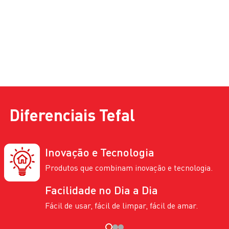
Compare os Modelos em
Panelas
Frigideira Aço inox Com Indução
Wok 24cm Tefal Day By Day
Bronze
R$ 349,99
R$ 179,99