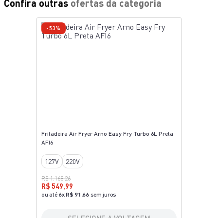
Confira outras
ofertas da categoria
-53%
Fritadeira Air Fryer Arno Easy Fry Turbo 6L Preta
AFI6
127V
220V
R$ 1.168,26
R$ 549,99
ou até
6
x
R$ 91,66
sem juros
SELECIONE A VOLTAGEM