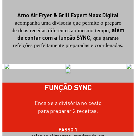
Arno Air Fryer & Grill Expert Maxx Digital
acompanha uma divisória que permite o preparo
além
de duas receitas diferentes ao mesmo tempo,
de contar com a função SYNC
, que
garante
refeições perfeitamente preparadas e coordenadas.
FUNÇÃO SYNC
EXCLUSIVA
Encaixe a divisória no cesto
FUNÇÃO GRILL
para preparar 2 receitas.
Sua grelha em alumínio fundido
aquece na temperatura ideal para
PASSO 1
selar os alimentos, resultando em