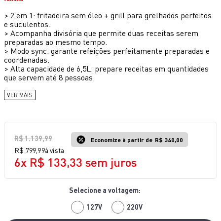
10
º
bake easy
>
2 em 1: fritadeira sem óleo + grill para grelhados perfeitos
e suculentos.
>
Acompanha divisória que permite duas receitas serem
preparadas ao mesmo tempo.
>
Modo sync: garante refeições perfeitamente preparadas e
coordenadas.
>
Alta capacidade de 6,5L: prepare receitas em quantidades
que servem até 8 pessoas.
VER MAIS
R$
1
.
139
,
99
Economize à partir de
R$ 340,00
R$
799
,
99
à vista
6
x
R$
133
,
33
sem juros
127V
220V