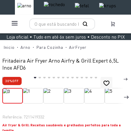
O que está buscando hoje?
TERMOS MAIS BUSCADOS
Loja oficial • Tudo em até 6x sem juros • Desconto no PIX
1
º
aspirador x clean 4
Arno
Para Cozinha
AirFryer
2
º
air fryer arno easy fry extra superfície
Fritadeira Air Fryer Arno Airfry & Grill Expert 6,5L
3
º
duo power
Inox AFD6
4
º
panelas pressão
30%
OFF
5
º
clipso vermelha
6
º
rochedo natural stone
7
º
jogo panelas rochedo stone pro
8
º
aspirador x-force 9 60
Referência
:
7211419332
Air fryer & Grill: Receitas saudáveis e grelhados perfeitos para toda a
9
º
vaporizador pure pop
família