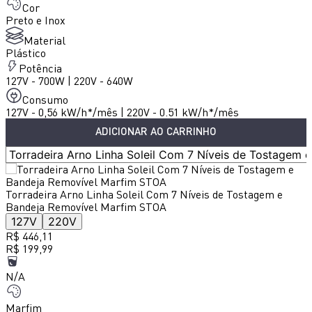
Cor
Preto e Inox
Material
Plástico
Potência
127V - 700W | 220V - 640W
Consumo
127V - 0,56 kW/h*/mês | 220V - 0.51 kW/h*/mês
ADICIONAR AO CARRINHO
Torradeira Arno Linha Soleil Com 7 Níveis de Tostagem e
S
Bandeja Removível Marfim STOA
127V
220V
R$ 446,11
R
R$ 199,99
R
N/A
Marfim
P