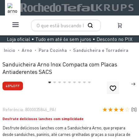
O que está buscando hoje?
TERMOS MAIS BUSCADOS
Loja oficial • Tudo em até 6x sem juros • Desconto no PIX
1
º
aspirador x clean 4
Arno
Para Cozinha
Sanduicheira e Torradeira
2
º
air fryer arno easy fry extra superfície
Sanduicheira Arno Inox Compacta com Placas
3
º
duo power
Antiaderentes SACS
4
º
rochedo natural stone
48%
OFF
5
º
panelas pressão
6
º
vaporizador pure pop
★
★
★
★
☆
(
1
)
Referência
:
8000035846_PAI
7
º
aspirador x-force 9 60
Desfrute deliciosos lanches com simplicidade
8
º
lightmix
Desfrute deliciosos lanches com a Sanduicheira Arno, que prepara
9
º
jogo panelas rochedo stone pro
desde sanduiches, paninis, até carnes grelhadas graças a sua placa de