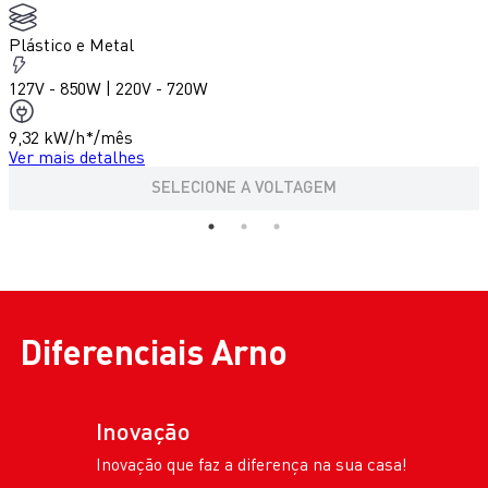
Plástico e Metal
p
127V - 850W | 220V - 720W
1
9,32 kW/h*/mês
1
Ver mais detalhes
V
SELECIONE A VOLTAGEM
Diferenciais
Arno
Inovação
Inovação que faz a diferença na sua casa!