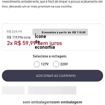
revestimento antiaderente, que é fácil de limpar e possui acabamento em
10
º
bake easy
inox, deixando um ar mais premium na sua cozinha.
R$
229
,
99
Economize à partir de
R$ 110,00
R$
119
,
99
à vista
2
x
R$
59
,
99
sem juros
127V
220V
ADICIONAR AO CARRINHO
sem embalagem
com embalagem