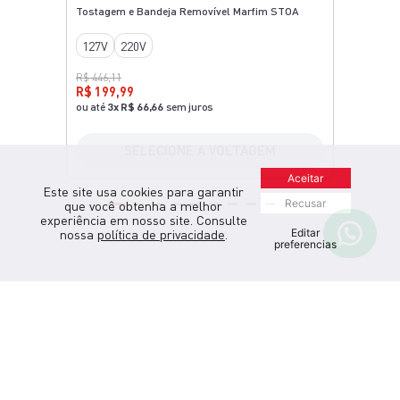
Tostagem e Bandeja Removível Marfim STOA
127V
220V
R$ 446,11
R$ 199,99
ou até
3
x
R$ 66,66
sem juros
SELECIONE A VOLTAGEM
Aceitar
Este site usa cookies para garantir
Recusar
que você obtenha a melhor
experiência em nosso site. Consulte
Editar
nossa
política de privacidade
.
preferencias
Central de ajuda
Encontre a resposta para sua dúvida de
forma fácil e prática ou Fale Conosco
clicando aqui.