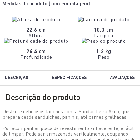
Medidas do produto (
com embalagem
)
22.6 cm
10.3 cm
Altura
Largura
24.4 cm
1.3 kg
Profundidade
Peso
DESCRIÇÃO
ESPECIFICAÇÕES
AVALIAÇÕES
Descrição do produto
Desfrute deliciosos lanches com a Sanduicheira Arno, que
prepara desde sanduiches, paninis, até carnes grelhadas.
Por acompanhar placa de revestimento antiaderente, é fácil
de limpar. Pode ser armazenada verticalmente, ocupando
menos espaço em sua cozinha. Possui alça isolada e trava de