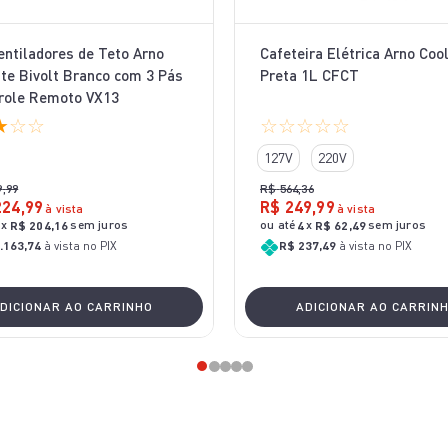
Ventiladores de Teto Arno
Cafeteira Elétrica Arno Coo
te Bivolt Branco com 3 Pás
Preta 1L CFCT
role Remoto VX13
★
☆
☆
☆
☆
☆
☆
☆
127V
220V
9
,
99
R$
564
,
36
224
,
99
R$
249
,
99
à vista
à vista
x
sem juros
ou até
x
sem juros
R$
204
,
16
4
R$
62
,
49
.163,74
à vista no PIX
R$ 237,49
à vista no PIX
DICIONAR AO CARRINHO
ADICIONAR AO CARRIN