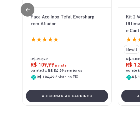
Faca Aço Inox Tefal Eversharp
Kit 2 
com Afiador
Ultima
e Cont
★
★
★
★
★
★
★
Bivolt
R$
219
,
99
R$
1
.
83
R$
109
,
99
R$
1
.
à vista
ou até
x
sem juros
ou até
2
R$
54
,
99
6
R$ 104,49
à vista no PIX
R$ 1
ADICIONAR AO CARRINHO
A