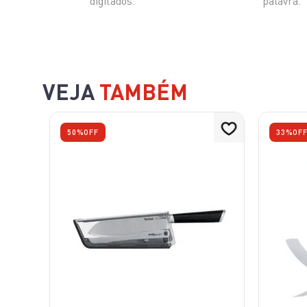
digitados.
palavra.
VEJA
TAMBÉM
50%
OFF
33%
OF