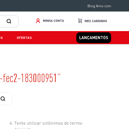
Blog Arno.com
MINHA CONTA
LANÇAMENTOS
OS
OFERTAS
o-fec2-183000951
Tente utilizar sinônimos do termo