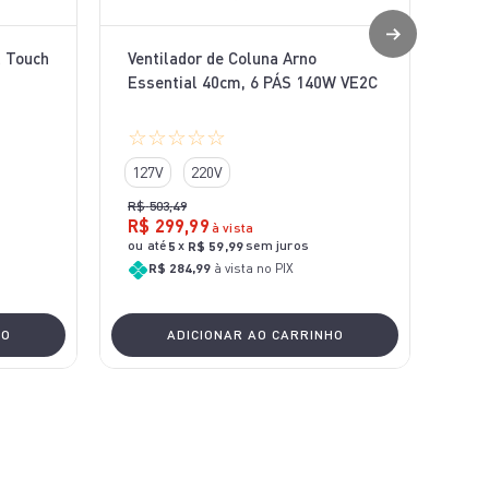
l Touch
Ventilador de Coluna Arno
Essential 40cm, 6 PÁS 140W VE2C
☆
☆
☆
☆
☆
127V
220V
R$
503
,
49
R$
299
,
99
à vista
ou até
x
sem juros
5
R$
59
,
99
R$ 284,99
à vista no PIX
HO
ADICIONAR AO CARRINHO