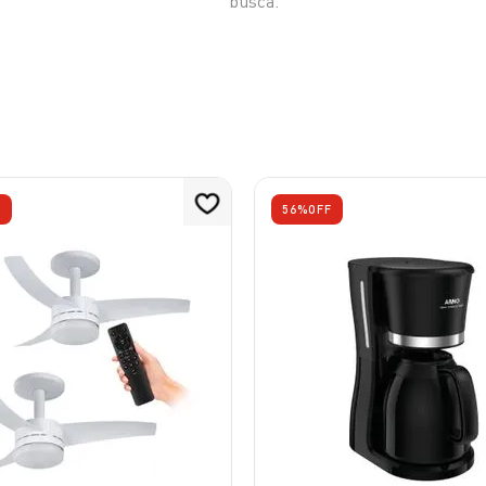
busca.
2
º
air fryer arno easy fry extra superfície
10
º
bake easy
3
º
duo power
4
º
panelas pressão
5
º
clipso vermelha
6
º
rochedo natural stone
7
º
jogo panelas rochedo stone pro
F
56%
OFF
8
º
aspirador x-force 9 60
9
º
vaporizador pure pop
10
º
bake easy