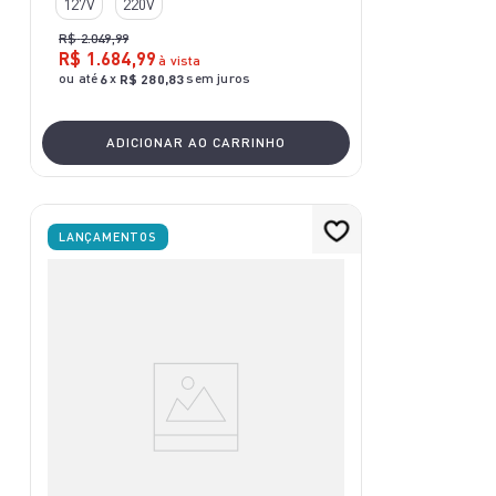
127V
220V
R$
2
.
049
,
99
R$
1
.
684
,
99
à vista
ou até
x
sem juros
6
R$
280
,
83
ADICIONAR AO CARRINHO
LANÇAMENTOS