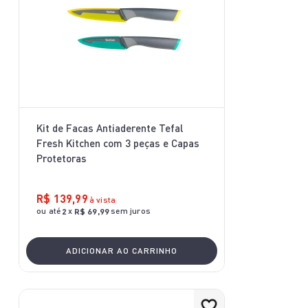
Kit de Facas Antiaderente Tefal
Fresh Kitchen com 3 peças e Capas
Protetoras
R$
139
,
99
à vista
ou até
x
sem juros
2
R$
69
,
99
ADICIONAR AO CARRINHO