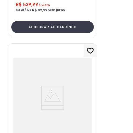
R$
539
,
99
à vista
ou até
x
sem juros
6
R$
89
,
99
ADICIONAR AO CARRINHO