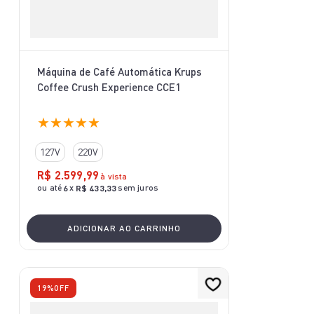
Máquina de Café Automática Krups
Coffee Crush Experience CCE1
★
★
★
★
★
127V
220V
R$
2
.
599
,
99
à vista
ou até
x
sem juros
6
R$
433
,
33
ADICIONAR AO CARRINHO
19%
OFF