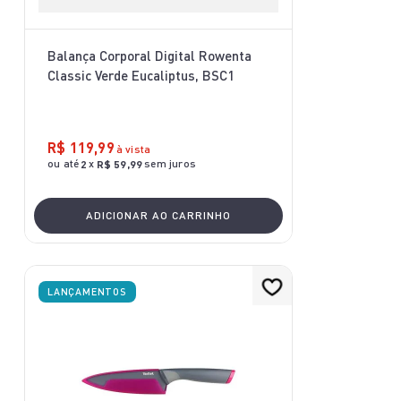
Balança Corporal Digital Rowenta
Classic Verde Eucaliptus, BSC1
R$
119
,
99
à vista
ou até
x
sem juros
2
R$
59
,
99
ADICIONAR AO CARRINHO
LANÇAMENTOS