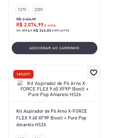
10
º
bake easy
127V
220V
R$
2
.
624
,
99
R$
2
.
074
,
99
à vista
ou até
x
sem juros
6
R$
345
,
83
ADICIONAR AO CARRINHO
18%
OFF
Kit Aspirador de Pó Arno X-FORCE
FLEX 9.60 XF9P Bivolt + Pure Pop
Amarelo HS26