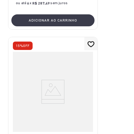
ou até
x
sem juros
6
R$
287
,
49
ADICIONAR AO CARRINHO
15%
OFF