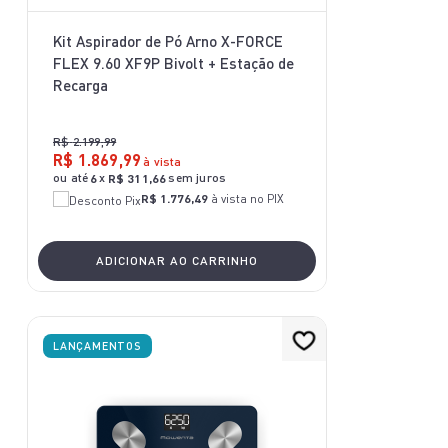
Kit Aspirador de Pó Arno X-FORCE
FLEX 9.60 XF9P Bivolt + Estação de
Recarga
R$
2
.
199
,
99
R$
1
.
869
,
99
à vista
ou até
x
sem juros
6
R$
311
,
66
R$ 1.776,49
à vista no PIX
ADICIONAR AO CARRINHO
LANÇAMENTOS