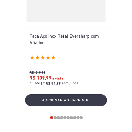
Faca Aço Inox Tefal Eversharp com
Afiador
★
★
★
★
★
R$
219
,
99
R$
109
,
99
à vista
ou até
x
sem juros
2
R$
54
,
99
ADICIONAR AO CARRINHO