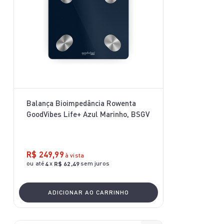
Balança Bioimpedância Rowenta
GoodVibes Life+ Azul Marinho, BSGV
R$
249
,
99
à vista
ou até
x
sem juros
4
R$
62
,
49
ADICIONAR AO CARRINHO