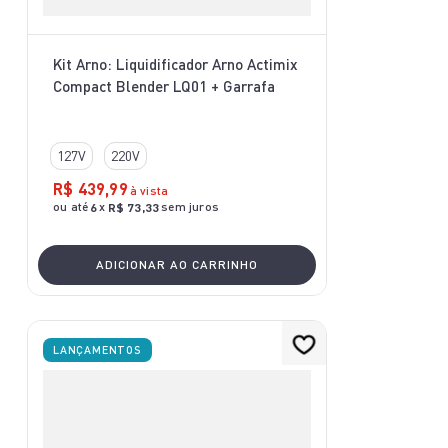
Kit Arno: Liquidificador Arno Actimix
Compact Blender LQ01 + Garrafa
127V
220V
R$
439
,
99
à vista
ou até
x
sem juros
6
R$
73
,
33
ADICIONAR AO CARRINHO
LANÇAMENTOS