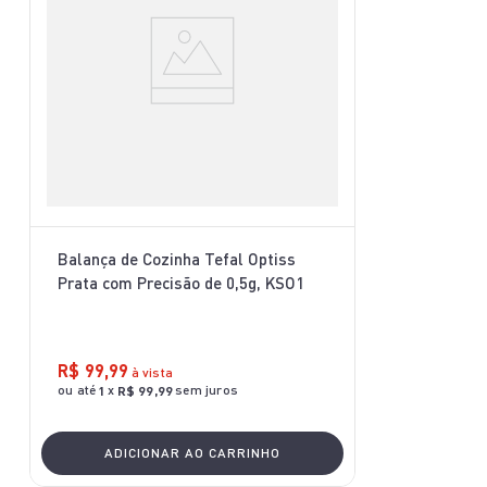
Balança de Cozinha Tefal Optiss
Prata com Precisão de 0,5g, KSO1
R$
99
,
99
à vista
ou até
x
sem juros
1
R$
99
,
99
ADICIONAR AO CARRINHO