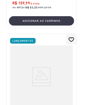
R$
159
,
99
à vista
ou até
x
sem juros
3
R$
53
,
33
ADICIONAR AO CARRINHO
LANÇAMENTOS