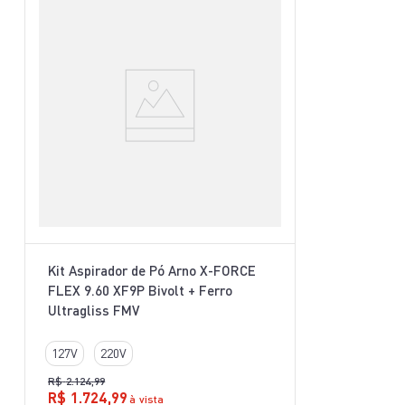
Kit Aspirador de Pó Arno X-FORCE
FLEX 9.60 XF9P Bivolt + Ferro
Ultragliss FMV
127V
220V
R$
2
.
124
,
99
R$
1
.
724
,
99
à vista