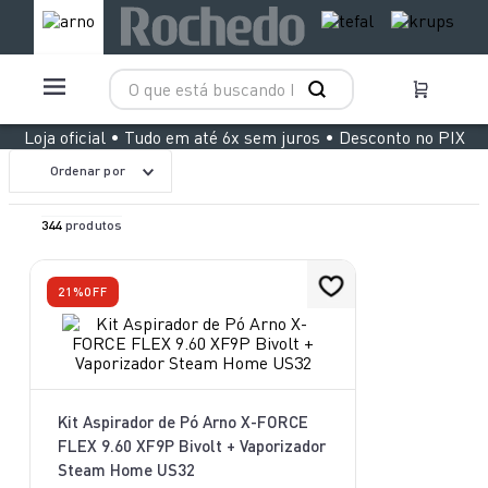
O que está buscando hoje?
TERMOS MAIS BUSCADOS
Loja oficial • Tudo em até 6x sem juros • Desconto no PIX
1
º
aspirador x clean 4
Ordenar por
2
º
air fryer arno easy fry extra superfície
344
produtos
3
º
duo power
4
º
panelas pressão
21%
OFF
5
º
clipso vermelha
6
º
rochedo natural stone
7
º
jogo panelas rochedo stone pro
Kit Aspirador de Pó Arno X-FORCE
8
º
aspirador x-force 9 60
FLEX 9.60 XF9P Bivolt + Vaporizador
Steam Home US32
9
º
vaporizador pure pop