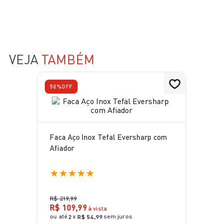
10
º
aspirador x-force 9 60
VEJA
TAMBÉM
50%
OFF
Faca Aço Inox Tefal Eversharp com
Afiador
★
★
★
★
★
R$
219
,
99
R$
109
,
99
à vista
ou até
x
sem juros
2
R$
54
,
99