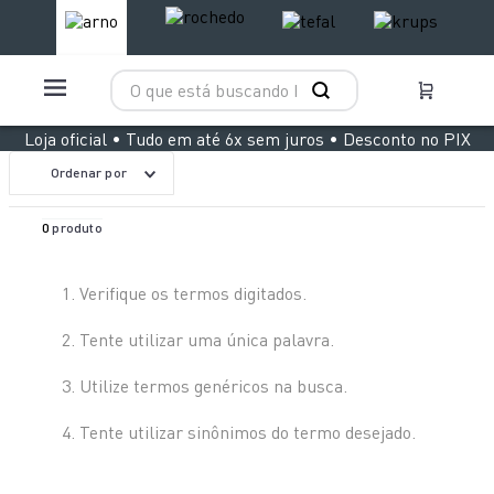
O que está buscando hoje?
TERMOS MAIS BUSCADOS
Loja oficial • Tudo em até 6x sem juros • Desconto no PIX
1
º
aspirador x clean 4
Ordenar por
2
º
clipso vermelha
0
produto
3
º
panelas pressão
4
º
air fryer arno easy fry extra superfície
Verifique os termos digitados.
5
º
bake easy
Tente utilizar uma única palavra.
6
º
duo power
Utilize termos genéricos na busca.
7
º
rochedo natural stone
Tente utilizar sinônimos do termo desejado.
8
º
vaporizador pure pop
9
º
lightmix