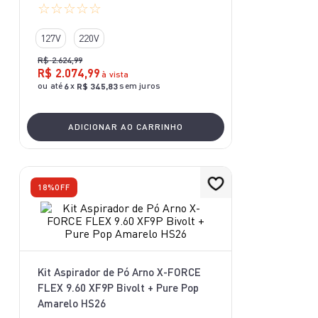
☆
☆
☆
☆
☆
10
º
aspirador x-force 9 60
127V
220V
R$
2
.
624
,
99
R$
2
.
074
,
99
à vista
ou até
x
sem juros
6
R$
345
,
83
ADICIONAR AO CARRINHO
18%
OFF
Kit Aspirador de Pó Arno X-FORCE
FLEX 9.60 XF9P Bivolt + Pure Pop
Amarelo HS26