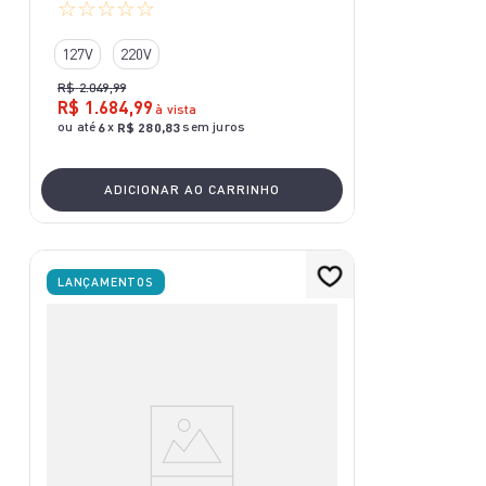
☆
☆
☆
☆
☆
127V
220V
R$
2
.
049
,
99
R$
1
.
684
,
99
à vista
ou até
x
sem juros
6
R$
280
,
83
ADICIONAR AO CARRINHO
LANÇAMENTOS