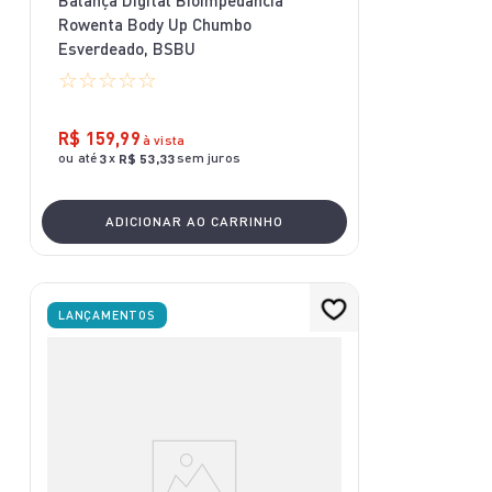
Balança Digital Bioimpedância
Rowenta Body Up Chumbo
Esverdeado, BSBU
☆
☆
☆
☆
☆
R$
159
,
99
à vista
ou até
x
sem juros
3
R$
53
,
33
ADICIONAR AO CARRINHO
LANÇAMENTOS