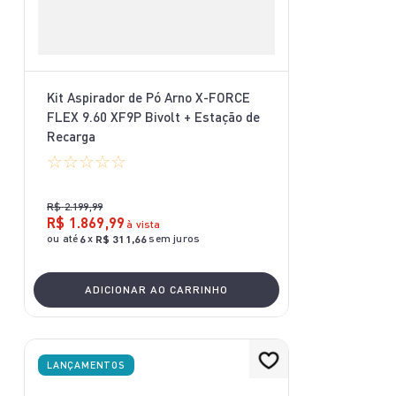
Kit Aspirador de Pó Arno X-FORCE
FLEX 9.60 XF9P Bivolt + Estação de
Recarga
☆
☆
☆
☆
☆
R$
2
.
199
,
99
R$
1
.
869
,
99
à vista
ou até
x
sem juros
6
R$
311
,
66
ADICIONAR AO CARRINHO
LANÇAMENTOS