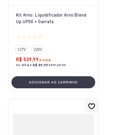
Kit Arno: Liquidificador Arno Blend
Up UP00 + Garrafa
☆
☆
☆
☆
☆
127V
220V
R$
539
,
99
à vista
ou até
x
sem juros
6
R$
89
,
99
ADICIONAR AO CARRINHO