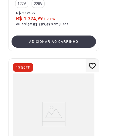
127V
220V
R$
2
.
124
,
99
R$
1
.
724
,
99
à vista
ou até
x
sem juros
6
R$
287
,
49
ADICIONAR AO CARRINHO
15%
OFF