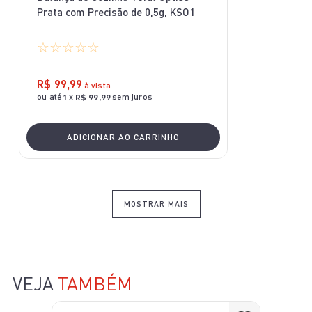
Prata com Precisão de 0,5g, KSO1
☆
☆
☆
☆
☆
R$
99
,
99
à vista
ou até
x
sem juros
1
R$
99
,
99
ADICIONAR AO CARRINHO
MOSTRAR MAIS
VEJA
TAMBÉM