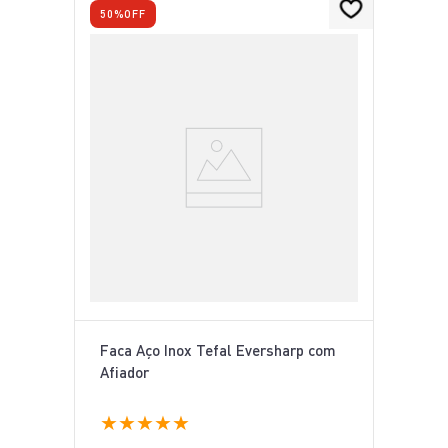
50%
OFF
Faca Aço Inox Tefal Eversharp com
Afiador
★
★
★
★
★