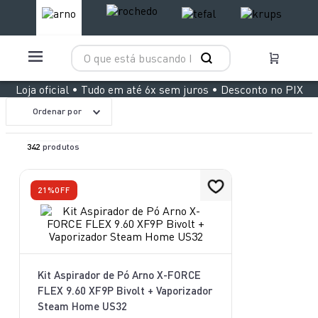
O que está buscando hoje?
TERMOS MAIS BUSCADOS
Loja oficial • Tudo em até 6x sem juros • Desconto no PIX
1
º
aspirador x clean 4
Ordenar por
2
º
air fryer arno easy fry extra superfície
342
produtos
3
º
clipso vermelha
4
º
panelas pressão
21%
OFF
5
º
duo power
6
º
jogo panelas rochedo stone pro
7
º
bake easy
Kit Aspirador de Pó Arno X-FORCE
8
º
lightmix
FLEX 9.60 XF9P Bivolt + Vaporizador
Steam Home US32
9
º
vaporizador pure pop