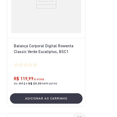
Balança Corporal Digital Rowenta
Classic Verde Eucaliptus, BSC1
☆
☆
☆
☆
☆
R$
119
,
99
à vista
ou até
x
sem juros
2
R$
59
,
99
ADICIONAR AO CARRINHO