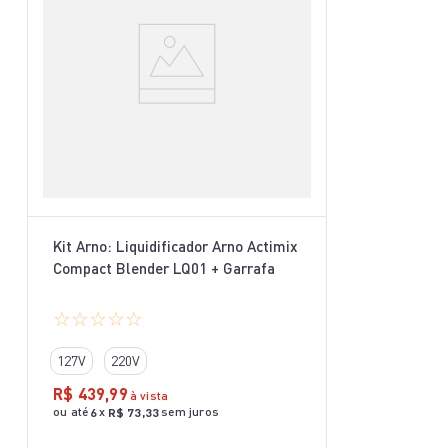
Kit Arno: Liquidificador Arno Actimix
Compact Blender LQ01 + Garrafa
☆
☆
☆
☆
☆
127V
220V
R$
439
,
99
à vista
ou até
x
sem juros
6
R$
73
,
33