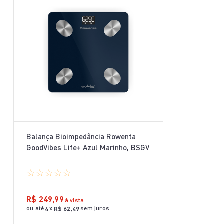
Balança Bioimpedância Rowenta
GoodVibes Life+ Azul Marinho, BSGV
☆
☆
☆
☆
☆
R$
249
,
99
à vista
ou até
x
sem juros
4
R$
62
,
49