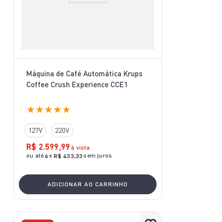
Máquina de Café Automática Krups
Coffee Crush Experience CCE1
★
★
★
★
★
127V
220V
R$
2
.
599
,
99
à vista
ou até
x
sem juros
6
R$
433
,
33
ADICIONAR AO CARRINHO