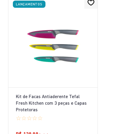
LANÇAMENTOS
Kit de Facas Antiaderente Tefal
Fresh Kitchen com 3 peças e Capas
Protetoras
☆
☆
☆
☆
☆
R$
139
,
99