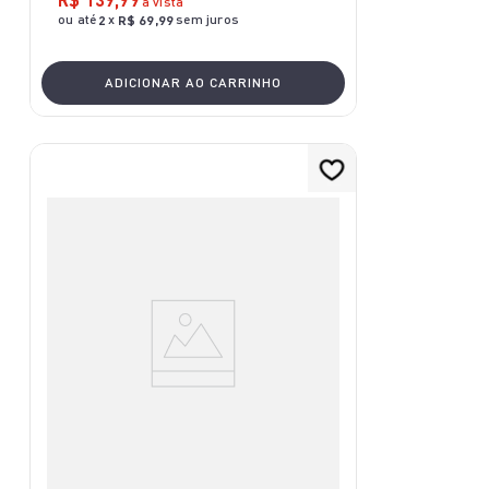
à vista
ou até
x
sem juros
2
R$
69
,
99
ADICIONAR AO CARRINHO