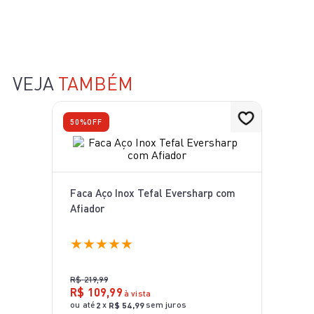
10
º
bake easy
VEJA
TAMBÉM
50%
OFF
Faca Aço Inox Tefal Eversharp com
Afiador
★
★
★
★
★
R$
219
,
99
R$
109
,
99
à vista
ou até
x
sem juros
2
R$
54
,
99