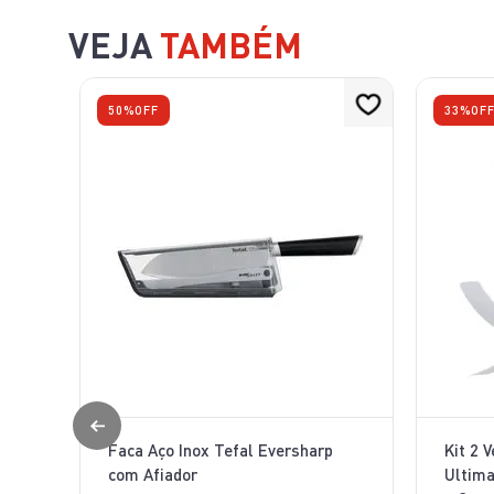
VEJA
TAMBÉM
50%
OFF
33%
OF
Faca Aço Inox Tefal Eversharp
Kit 2 
com Afiador
Ultima