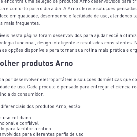
cê encontra uma seleção de produtos Arno desenvolvidos para t
ncia e conforto para o dia a dia. A Arno oferece soluções pensada
foco em qualidade, desempenho e facilidade de uso, atendendo ta
s mais frequentes.
veis nesta página foram desenvolvidos para ajudar você a otimiza
nologia funcional, design inteligente e resultados consistentes.
 as opções disponíveis para tornar sua rotina mais prática e org
colher produtos Arno
da por desenvolver eletroportáteis e soluções domésticas que 
lidade de uso. Cada produto é pensado para entregar eficiência rea
ência do consumidor.
 diferenciais dos produtos Arno, estão:
o uso cotidiano
ncional e confiável
o para facilitar a rotina
nvolvidos para diferentes perfis de uso