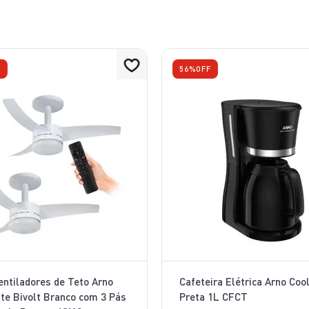
10
º
bake easy
F
56%
OFF
Ventiladores de Teto Arno
Cafeteira Elétrica Arno Coo
te Bivolt Branco com 3 Pás
Preta 1L CFCT