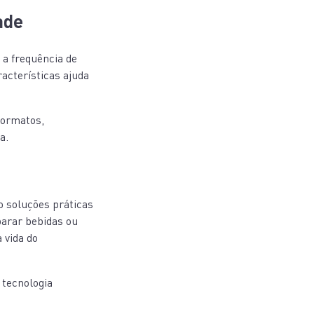
ade
 a frequência de
racterísticas ajuda
formatos,
a.
o soluções práticas
parar bebidas ou
 vida do
 tecnologia