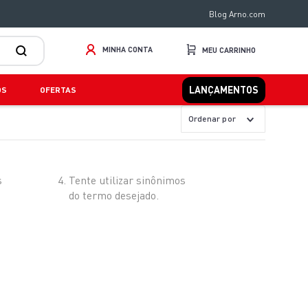
Blog Arno.com
MINHA CONTA
LANÇAMENTOS
OS
OFERTAS
Ordenar por
s
Tente utilizar sinônimos
do termo desejado.