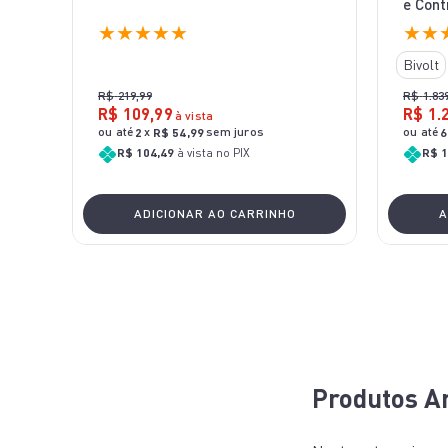
e Cont
★
★
★
★
★
★
★
Bivolt
R$
219
,
99
R$
1
.
83
R$
109
,
99
R$
1
.
à vista
ou até
x
sem juros
ou até
2
R$
54
,
99
6
R$ 104,49
à vista no PIX
R$ 1
ADICIONAR AO CARRINHO
A
Produtos Ar