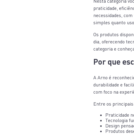
Nesta categoria vo
praticidade, eficiê
necessidades, com 
simples quanto uso
Os produtos disponí
dia, oferecendo tec
categoria e conheça
Por que es
A Arno é reconheci
durabilidade e faci
com foco na experi
Entre os principais
Praticidade n
Tecnologia fu
Design pensad
Produtos dese