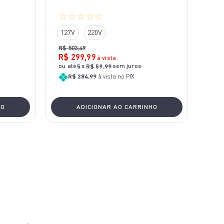
☆
☆
☆
☆
☆
127V
220V
R$
503
,
49
R$
299
,
99
à vista
ou até
x
sem juros
5
R$
59
,
99
R$ 284,99
à vista no PIX
HO
ADICIONAR AO CARRINHO