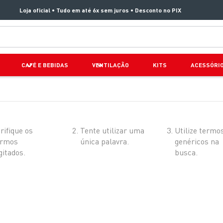
Loja oficial • Tudo em até 6x sem juros • Desconto no PIX
TERMOS MAIS BUSCADOS
CAFÉ E BEBIDAS
VENTILAÇÃO
KITS
ACESSÓRI
1
º
aspirador x clean 4
2
º
air fryer arno easy fry extra superfície
3
º
duo power
4
º
panelas pressão
rifique os
Tente utilizar uma
Utilize termo
ermos
única palavra.
genéricos na
5
º
clipso vermelha
gitados.
busca.
6
º
rochedo natural stone
7
º
jogo panelas rochedo stone pro
8
º
aspirador x-force 9 60
9
º
vaporizador pure pop