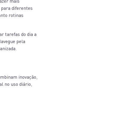
razer mais
s para diferentes
nto rotinas
r tarefas do dia a
 Navegue pela
anizada.
combinam inovação,
l no uso diário,