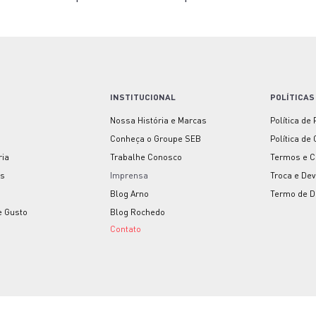
INSTITUCIONAL
POLÍTICAS
Nossa História e Marcas
Política de
Conheça o Groupe SEB
Política de
ria
Trabalhe Conosco
Termos e C
as
Imprensa
Troca e De
Blog Arno
Termo de D
e Gusto
Blog Rochedo
Contato