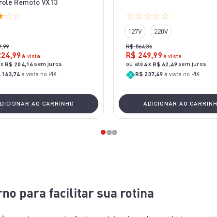
role Remoto VX13
★
☆
☆
☆
☆
☆
☆
☆
127V
220V
9
,
99
R$
564
,
36
224
,
99
R$
249
,
99
à vista
à vista
x
sem juros
ou até
x
sem juros
R$
204
,
16
4
R$
62
,
49
.163,74
à vista no PIX
R$ 237,49
à vista no PIX
DICIONAR AO CARRINHO
ADICIONAR AO CARRIN
no para facilitar sua rotina