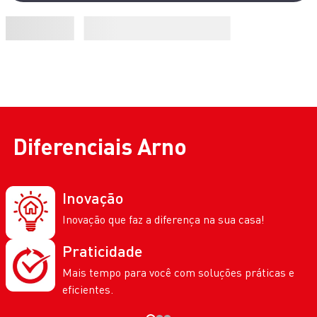
Diferenciais
Arno
Inovação
Inovação que faz a diferença na sua casa!
Praticidade
Mais tempo para você com soluções práticas e
eficientes.