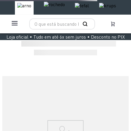
O que está buscando hoje?
TERMOS MAIS BUSCADOS
Loja oficial • Tudo em até 6x sem juros • Desconto no PIX
1
º
aspirador x clean 4
2
º
clipso vermelha
3
º
air fryer arno easy fry extra superfície
4
º
panelas pressão
5
º
duo power
6
º
bake easy
7
º
lightmix
8
º
jogo panelas rochedo stone pro
9
º
vaporizador pure pop