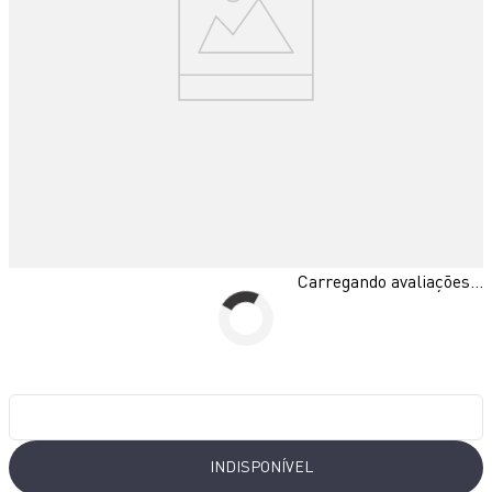
10
º
rochedo natural stone
Carregando avaliações...
INDISPONÍVEL