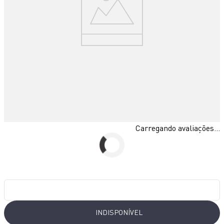
10
º
bake easy
Carregando avaliações...
INDISPONÍVEL