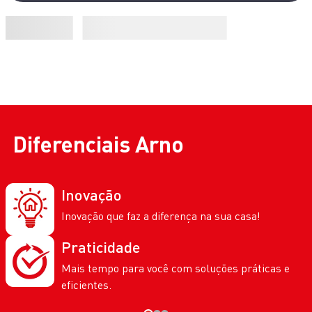
Diferenciais
Arno
Inovação
Inovação que faz a diferença na sua casa!
Praticidade
Mais tempo para você com soluções práticas e
eficientes.