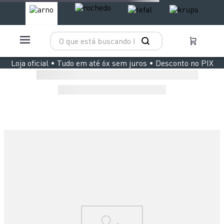
O que está buscando hoje?
TERMOS MAIS BUSCADOS
Loja oficial • Tudo em até 6x sem juros • Desconto no PIX
1
º
aspirador x clean 4
2
º
air fryer arno easy fry extra superfície
3
º
duo power
4
º
panelas pressão
5
º
clipso vermelha
6
º
rochedo natural stone
7
º
jogo panelas rochedo stone pro
8
º
aspirador x-force 9 60
9
º
vaporizador pure pop